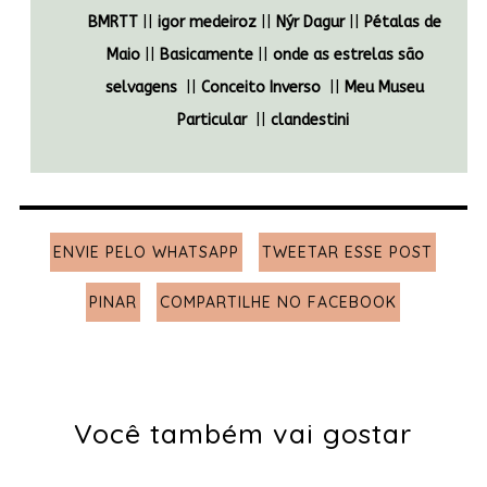
BMRTT
||
igor medeiroz
||
Nýr Dagur
||
Pétalas de
Maio
||
Basicamente
||
onde as estrelas são
selvagens
||
Conceito Inverso
||
Meu Museu
Particular
||
clandestini
ENVIE PELO WHATSAPP
TWEETAR ESSE POST
PINAR
COMPARTILHE NO FACEBOOK
Você também vai gostar