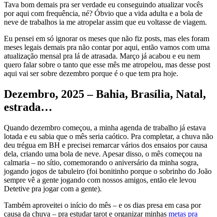
Tava bom demais pra ser verdade eu conseguindo atualizar vocês
por aqui com frequência, né? Óbvio que a vida adulta e a bola de
neve de trabalhos ia me atropelar assim que eu voltasse de viagem.
Eu pensei em só ignorar os meses que não fiz posts, mas eles foram
meses legais demais pra não contar por aqui, então vamos com uma
atualização mensal pra lá de atrasada. Março já acabou e eu nem
quero falar sobre o tanto que esse mês me atropelou, mas desse post
aqui vai ser sobre dezembro porque é o que tem pra hoje.
Dezembro, 2025 – Bahia, Brasília, Natal,
estrada…
Quando dezembro começou, a minha agenda de trabalho já estava
lotada e eu sabia que o mês seria caótico. Pra completar, a chuva não
deu trégua em BH e precisei remarcar vários dos ensaios por causa
dela, criando uma bola de neve. Apesar disso, o mês começou na
calmaria – no sítio, comemorando o aniversário da minha sogra,
jogando jogos de tabuleiro (foi bonitinho porque o sobrinho do João
sempre vê a gente jogando com nossos amigos, então ele levou
Detetive pra jogar com a gente).
Também aproveitei o início do mês – e os dias presa em casa por
causa da chuva – pra estudar tarot e organizar minhas
metas pra