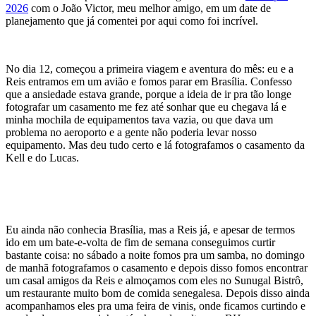
2026
com o João Victor, meu melhor amigo, em um date de
planejamento que já comentei por aqui como foi incrível.
No dia 12, começou a primeira viagem e aventura do mês: eu e a
Reis entramos em um avião e fomos parar em Brasília. Confesso
que a ansiedade estava grande, porque a ideia de ir pra tão longe
fotografar um casamento me fez até sonhar que eu chegava lá e
minha mochila de equipamentos tava vazia, ou que dava um
problema no aeroporto e a gente não poderia levar nosso
equipamento. Mas deu tudo certo e lá fotografamos o casamento da
Kell e do Lucas.
Eu ainda não conhecia Brasília, mas a Reis já, e apesar de termos
ido em um bate-e-volta de fim de semana conseguimos curtir
bastante coisa: no sábado a noite fomos pra um samba, no domingo
de manhã fotografamos o casamento e depois disso fomos encontrar
um casal amigos da Reis e almoçamos com eles no Sunugal Bistrô,
um restaurante muito bom de comida senegalesa. Depois disso ainda
acompanhamos eles pra uma feira de vinis, onde ficamos curtindo e