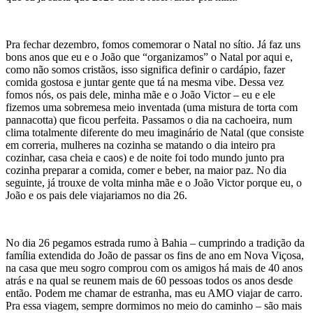
Pra fechar dezembro, fomos comemorar o Natal no sítio. Já faz uns
bons anos que eu e o João que “organizamos” o Natal por aqui e,
como não somos cristãos, isso significa definir o cardápio, fazer
comida gostosa e juntar gente que tá na mesma vibe. Dessa vez
fomos nós, os pais dele, minha mãe e o João Victor – eu e ele
fizemos uma sobremesa meio inventada (uma mistura de torta com
pannacotta) que ficou perfeita. Passamos o dia na cachoeira, num
clima totalmente diferente do meu imaginário de Natal (que consiste
em correria, mulheres na cozinha se matando o dia inteiro pra
cozinhar, casa cheia e caos) e de noite foi todo mundo junto pra
cozinha preparar a comida, comer e beber, na maior paz. No dia
seguinte, já trouxe de volta minha mãe e o João Victor porque eu, o
João e os pais dele viajariamos no dia 26.
No dia 26 pegamos estrada rumo à Bahia – cumprindo a tradição da
família extendida do João de passar os fins de ano em Nova Viçosa,
na casa que meu sogro comprou com os amigos há mais de 40 anos
atrás e na qual se reunem mais de 60 pessoas todos os anos desde
então. Podem me chamar de estranha, mas eu AMO viajar de carro.
Pra essa viagem, sempre dormimos no meio do caminho – são mais