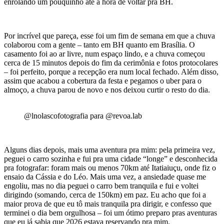
enrolando um pouquinho até a hora de voltar pra BH.
Por incrível que pareça, esse foi um fim de semana em que a chuva
colaborou com a gente – tanto em BH quanto em Brasília. O
casamento foi ao ar livre, num espaço lindo, e a chuva começou
cerca de 15 minutos depois do fim da cerimônia e fotos protocolares
– foi perfeito, porque a recepção era num local fechado. Além disso,
assim que acabou a cobertura da festa e pegamos o uber para o
almoço, a chuva parou de novo e nos deixou curtir o resto do dia.
@lnolascofotografia para @revoa.lab
Alguns dias depois, mais uma aventura pra mim: pela primeira vez,
peguei o carro sozinha e fui pra uma cidade “longe” e desconhecida
pra fotografar: foram mais ou menos 70km até Itatiaiuçu, onde fiz o
ensaio da Cássia e do Léo. Mais uma vez, a ansiedade quase me
engoliu, mas no dia peguei o carro bem tranquila e fui e voltei
dirigindo (somando, cerca de 150km) em paz. Eu acho que foi a
maior prova de que eu tô mais tranquila pra dirigir, e confesso que
terminei o dia bem orgulhosa – foi um ótimo preparo pras aventuras
que eu já sabia que 2026 estava reservando pra mim.