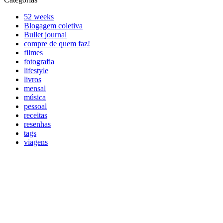
52 weeks
Blogagem coletiva
Bullet journal
compre de quem faz!
filmes
fotografia
lifestyle
livros
mensal
música
pessoal
receitas
resenhas
tags
viagens