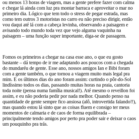
ou menos 13 horas de viagem, mas a gente prefere fazer com calma
e chegar lá ainda com luz pra montar barraca e aproveitar o mar no
primeiro dia. Lógico que tem todo o stress de pegar estrada, mas
como tem outros 3 motoristas no carro eu não preciso dirigir, então
vou daqui até lá com a cabeça levinha, observando a paisagem e
avisando todo mundo toda vez que vejo alguma vaquinha na
paisagem – uma função super importante, diga-se de passagem.
Fomos os primeiros a chegar na casa esse ano, o que eu gosto
bastante – dá tempo de ir me adaptando aos poucos com a chegada
do mundaréu de gente. Esse ano, nossos amigos Ian e Bibi foram
com a gente também, o que tornou a viagem muito mais legal pra
mim. E os últimos dias do ano foram assim: curtindo o pôr-do-Sol
lindíssimo todos os dias, passando muitas horas na praia, cantoria
toda noite (pensa numa família musical!). Até mesmo o reveillon foi
assim, e eu não poderia pedir por nada melhor. Quando penso na
quantidade de gente sempre fico ansiosa (alô, introvertida falando!!),
mas quando estou lá sinto que as coisas fluem e consigo ter meus
momentos de calmaria e de caos de forma equilibrada –
principalmente tendo amigos por perto pra poder sair e deixar o caos
um pouquinho pra trás.