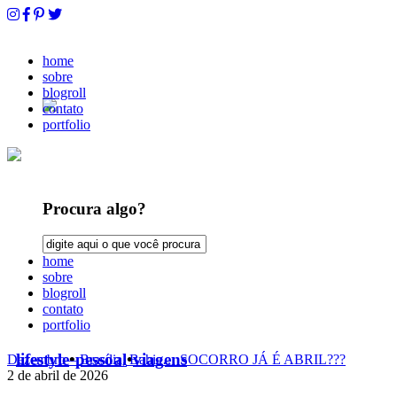
home
sobre
blogroll
contato
portfolio
Procura algo?
home
sobre
blogroll
contato
portfolio
lifestyle
•
pessoal
•
viagens
Dezembro – Brasília, Bahia… SOCORRO JÁ É ABRIL???
2 de abril de 2026