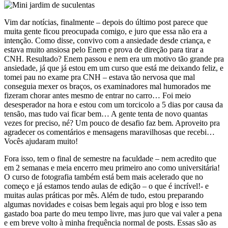
Vim dar notícias, finalmente – depois do último post parece que
muita gente ficou preocupada comigo, e juro que essa não era a
intenção. Como disse, convivo com a ansiedade desde criança, e
estava muito ansiosa pelo Enem e prova de direção para tirar a
CNH. Resultado? Enem passou e nem era um motivo tão grande pra
ansiedade, já que já estou em um curso que está me deixando feliz, e
tomei pau no exame pra CNH – estava tão nervosa que mal
conseguia mexer os braços, os examinadores mal humorados me
fizeram chorar antes mesmo de entrar no carro… Foi meio
desesperador na hora e estou com um torcicolo a 5 dias por causa da
tensão, mas tudo vai ficar bem… A gente tenta de novo quantas
vezes for preciso, né? Um pouco de desafio faz bem. Aproveito pra
agradecer os comentários e mensagens maravilhosas que recebi…
Vocês ajudaram muito!
Fora isso, tem o final de semestre na faculdade – nem acredito que
em 2 semanas e meia encerro meu primeiro ano como universitária!
O curso de fotografia também está bem mais acelerado que no
começo e já estamos tendo aulas de edição – o que é incrível!- e
muitas aulas práticas por mês. Além de tudo, estou preparando
algumas novidades e coisas bem legais aqui pro blog e isso tem
gastado boa parte do meu tempo livre, mas juro que vai valer a pena
e em breve volto à minha frequência normal de posts. Essas são as