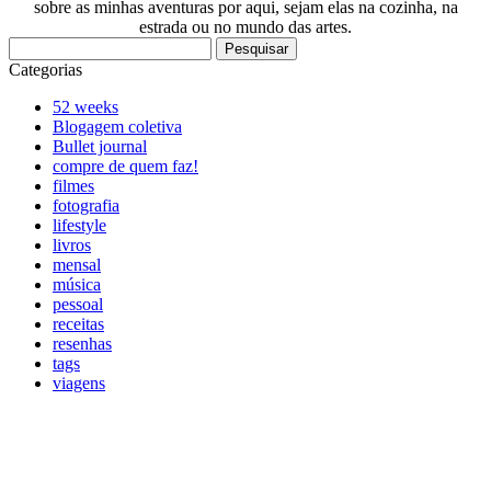
sobre as minhas aventuras por aqui, sejam elas na cozinha, na
estrada ou no mundo das artes.
Pesquisar
por:
Categorias
52 weeks
Blogagem coletiva
Bullet journal
compre de quem faz!
filmes
fotografia
lifestyle
livros
mensal
música
pessoal
receitas
resenhas
tags
viagens