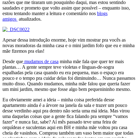
razões que me tiraram um pouquinho daqui, mas estou sentindo
saudades e prometo que volto assim que possível – enquanto isso,
estou tentando manter a leitura e comentário nos
blogs
amigos
atualizados.
Apesar dessa introdução enorme, hoje vim mostrar pra vocês as
novas moradoras da minha casa e o mini jardim fofo que eu e minha
mãe fizemos pra elas!
Desde que
mudamos de casa
minha mãe fala que quer ter mais
plantas… A gente sempre teve violetas e línguas-de-sogra
espalhadas pela casa quando eu era pequena, mas o espaço era
pouco e o tempo pra cuidar delas foi diminuindo… Nunca passamos
muito disso. Quando mudamos, minha mãe falou que queria fazer
um mini jardim, mesmo que fosse algo bem pequenininho mesmo.
Eu obviamente amei a ideia – minha coisa preferida desse
apartamento ainda é a árvore na janela da sala e trazer um pouco
desse verdinho aqui pra dentro não seria uma má ideia. Mas virou
uma daquelas coisas que a gente fica falando pra sempre “vamos
fazer” e nunca faz, sabe? Aí mês passado teve uma feira de
orquídeas e suculentas aqui em BH e minha mãe voltou pra casa
cheia de vasinhos. Comprou também um vaso bem maior que todas