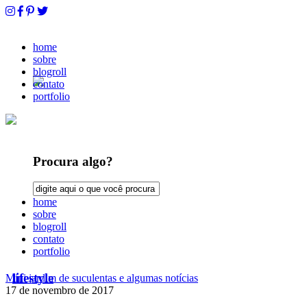
home
sobre
blogroll
contato
portfolio
Procura algo?
home
sobre
blogroll
contato
portfolio
lifestyle
Mini jardim de suculentas e algumas notícias
17 de novembro de 2017