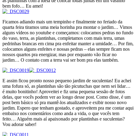
as plantinhas com a ideia de colocar todas juntas em um vasinho
bem fofo… Eu amei!
Ficamos adiando mais um tempinho e finalmente no feriado da
quarta feira tiramos uma meia horinha pra montar o jardim… Vimos
alguns vídeos no youtube e começamos: colocamos pedras no fundo
do vaso, terra, as plantinhas, completamos com mais terra, umas
pedrinhas brancas em cima pra enfeitar manter a umidade… Por fim,
colocamos alguns enfeites e nossas pedras – elas sempre ficam nos
nossos quartos pra energizar, mas por enquanto vão ficar no
jardim… O contato com a terra vai ser bom pra elas também.
E assim ficou pronto nosso pequeno jardim de suculentas! Eu achei
uma fofura só, as plantinhas são tão picutuchas que nem sei lidar…
é muito bonitinho! Aproveitei e fiz uma pequena sessão de fotos
delas, que vocês podem ver ao longo desse post. Como disse, é um
post bem básico só pra mantê-los atualizados e exibir nosso novo
jardim. Espero que tenham gostado, e aproveitem pra me contar aqui
embaixo nos comentários como anda a vida, o que vocês tem
feito… Alguém mais aí apaixonado por plantinhas e suculentas?
Vou adorar saber!