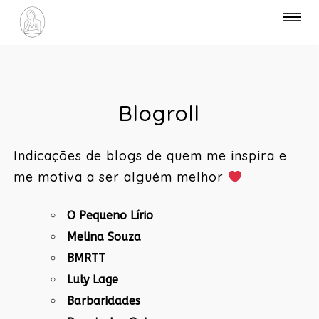
Blogroll
Indicações de blogs de quem me inspira e
me motiva a ser alguém melhor
O Pequeno Lírio
Melina Souza
BMRTT
Luly Lage
Barbaridades