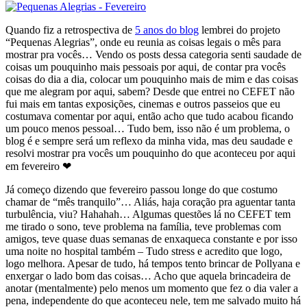
Quando fiz a retrospectiva de
5 anos do blog
lembrei do projeto
“Pequenas Alegrias”, onde eu reunia as coisas legais o mês para
mostrar pra vocês… Vendo os posts dessa categoria senti saudade de
coisas um pouquinho mais pessoais por aqui, de contar pra vocês
coisas do dia a dia, colocar um pouquinho mais de mim e das coisas
que me alegram por aqui, sabem? Desde que entrei no CEFET não
fui mais em tantas exposições, cinemas e outros passeios que eu
costumava comentar por aqui, então acho que tudo acabou ficando
um pouco menos pessoal… Tudo bem, isso não é um problema, o
blog é e sempre será um reflexo da minha vida, mas deu saudade e
resolvi mostrar pra vocês um pouquinho do que aconteceu por aqui
em fevereiro ❤
Já começo dizendo que fevereiro passou longe do que costumo
chamar de “mês tranquilo”… Aliás, haja coração pra aguentar tanta
turbulência, viu? Hahahah… Algumas questões lá no CEFET tem
me tirado o sono, teve problema na família, teve problemas com
amigos, teve quase duas semanas de enxaqueca constante e por isso
uma noite no hospital também – Tudo stress e acredito que logo,
logo melhora. Apesar de tudo, há tempos tento brincar de Pollyana e
enxergar o lado bom das coisas… Acho que aquela brincadeira de
anotar (mentalmente) pelo menos um momento que fez o dia valer a
pena, independente do que aconteceu nele, tem me salvado muito há