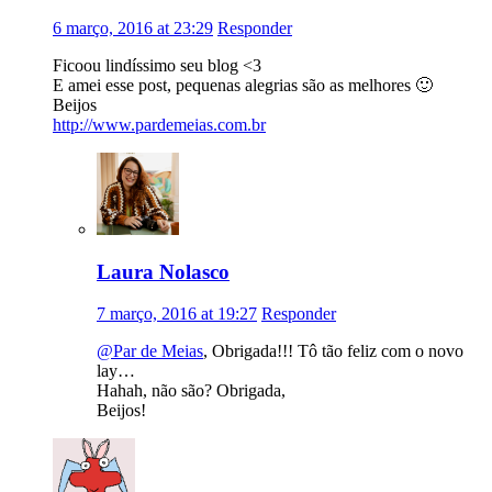
6 março, 2016 at 23:29
Responder
Ficoou lindíssimo seu blog <3
E amei esse post, pequenas alegrias são as melhores 🙂
Beijos
http://www.pardemeias.com.br
Laura Nolasco
7 março, 2016 at 19:27
Responder
@Par de Meias
, Obrigada!!! Tô tão feliz com o novo
lay…
Hahah, não são? Obrigada,
Beijos!