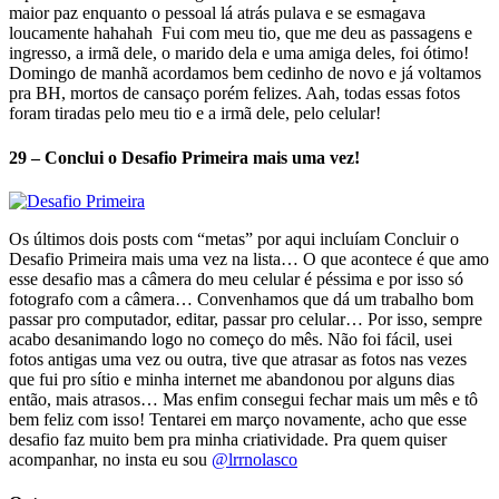
maior paz enquanto o pessoal lá atrás pulava e se esmagava
loucamente hahahah Fui com meu tio, que me deu as passagens e
ingresso, a irmã dele, o marido dela e uma amiga deles, foi ótimo!
Domingo de manhã acordamos bem cedinho de novo e já voltamos
pra BH, mortos de cansaço porém felizes. Aah, todas essas fotos
foram tiradas pelo meu tio e a irmã dele, pelo celular!
29 – Conclui o Desafio Primeira mais uma vez!
Os últimos dois posts com “metas” por aqui incluíam Concluir o
Desafio Primeira mais uma vez na lista… O que acontece é que amo
esse desafio mas a câmera do meu celular é péssima e por isso só
fotografo com a câmera… Convenhamos que dá um trabalho bom
passar pro computador, editar, passar pro celular… Por isso, sempre
acabo desanimando logo no começo do mês. Não foi fácil, usei
fotos antigas uma vez ou outra, tive que atrasar as fotos nas vezes
que fui pro sítio e minha internet me abandonou por alguns dias
então, mais atrasos… Mas enfim consegui fechar mais um mês e tô
bem feliz com isso! Tentarei em março novamente, acho que esse
desafio faz muito bem pra minha criatividade. Pra quem quiser
acompanhar, no insta eu sou
@lrrnolasco