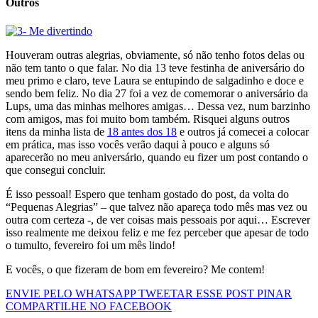
Outros
Houveram outras alegrias, obviamente, só não tenho fotos delas ou
não tem tanto o que falar. No dia 13 teve festinha de aniversário do
meu primo e claro, teve Laura se entupindo de salgadinho e doce e
sendo bem feliz. No dia 27 foi a vez de comemorar o aniversário da
Lups, uma das minhas melhores amigas… Dessa vez, num barzinho
com amigos, mas foi muito bom também. Risquei alguns outros
itens da minha lista de
18 antes dos 18
e outros já comecei a colocar
em prática, mas isso vocês verão daqui à pouco e alguns só
aparecerão no meu aniversário, quando eu fizer um post contando o
que consegui concluir.
É isso pessoal! Espero que tenham gostado do post, da volta do
“Pequenas Alegrias” – que talvez não apareça todo mês mas vez ou
outra com certeza -, de ver coisas mais pessoais por aqui… Escrever
isso realmente me deixou feliz e me fez perceber que apesar de todo
o tumulto, fevereiro foi um mês lindo!
E vocês, o que fizeram de bom em fevereiro? Me contem!
ENVIE PELO WHATSAPP
TWEETAR ESSE POST
PINAR
COMPARTILHE NO FACEBOOK