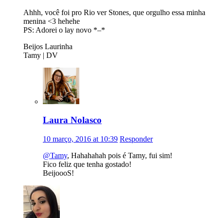
Ahhh, você foi pro Rio ver Stones, que orgulho essa minha
menina <3 hehehe
PS: Adorei o lay novo *–*
Beijos Laurinha
Tamy | DV
Laura Nolasco
10 março, 2016 at 10:39
Responder
@Tamy
, Hahahahah pois é Tamy, fui sim!
Fico feliz que tenha gostado!
BeijoooS!