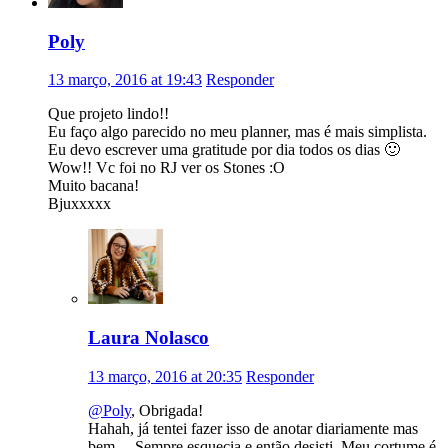
Poly
13 março, 2016 at 19:43
Responder
Que projeto lindo!!
Eu faço algo parecido no meu planner, mas é mais simplista.
Eu devo escrever uma gratitude por dia todos os dias 🙂
Wow!! Vc foi no RJ ver os Stones :O
Muito bacana!
Bjuxxxxx
Laura Nolasco
13 março, 2016 at 20:35
Responder
@Poly
, Obrigada!
Hahah, já tentei fazer isso de anotar diariamente mas
bem… Sempre esquecia e então desisti. Meu cortume é