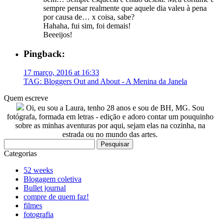
sempre pensar realmente que aquele dia valeu à pena
por causa de… x coisa, sabe?
Hahaha, fui sim, foi demais!
Beeeijos!
Pingback:
17 março, 2016 at 16:33
TAG: Bloggers Out and About - A Menina da Janela
Quem escreve
Oi, eu sou a Laura, tenho 28 anos e sou de BH, MG. Sou
fotógrafa, formada em letras - edição e adoro contar um pouquinho
sobre as minhas aventuras por aqui, sejam elas na cozinha, na
estrada ou no mundo das artes.
Pesquisar
por:
Categorias
52 weeks
Blogagem coletiva
Bullet journal
compre de quem faz!
filmes
fotografia