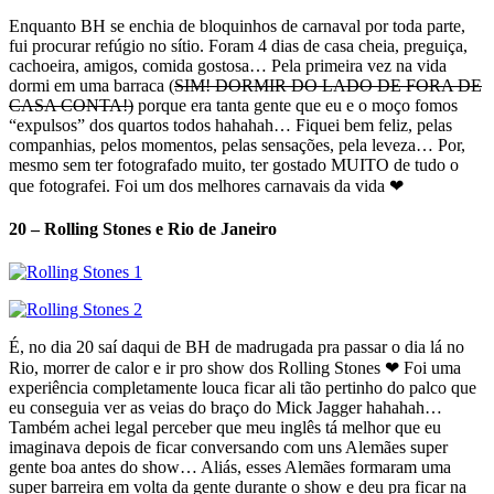
Enquanto BH se enchia de bloquinhos de carnaval por toda parte,
fui procurar refúgio no sítio. Foram 4 dias de casa cheia, preguiça,
cachoeira, amigos, comida gostosa… Pela primeira vez na vida
dormi em uma barraca (
SIM! DORMIR DO LADO DE FORA DE
CASA CONTA!)
porque era tanta gente que eu e o moço fomos
“expulsos” dos quartos todos hahahah… Fiquei bem feliz, pelas
companhias, pelos momentos, pelas sensações, pela leveza… Por,
mesmo sem ter fotografado muito, ter gostado MUITO de tudo o
que fotografei. Foi um dos melhores carnavais da vida ❤
20 – Rolling Stones e Rio de Janeiro
É, no dia 20 saí daqui de BH de madrugada pra passar o dia lá no
Rio, morrer de calor e ir pro show dos Rolling Stones ❤ Foi uma
experiência completamente louca ficar ali tão pertinho do palco que
eu conseguia ver as veias do braço do Mick Jagger hahahah…
Também achei legal perceber que meu inglês tá melhor que eu
imaginava depois de ficar conversando com uns Alemães super
gente boa antes do show… Aliás, esses Alemães formaram uma
super barreira em volta da gente durante o show e deu pra ficar na