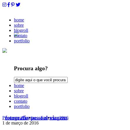
home
sobre
blogroll
contato
portfolio
Procura algo?
home
sobre
blogroll
contato
portfolio
fotografia
•
pessoal
•
viagens
Pequenas Alegrias – Fevereiro 2016
1 de março de 2016