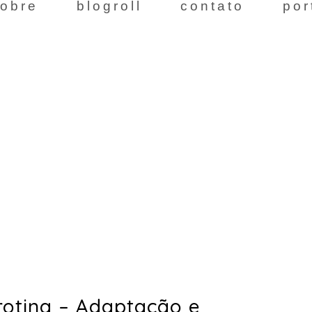
obre
blogroll
contato
por
rotina – Adaptação e