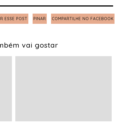
R ESSE POST
PINAR
COMPARTILHE NO FACEBOOK
mbém vai gostar