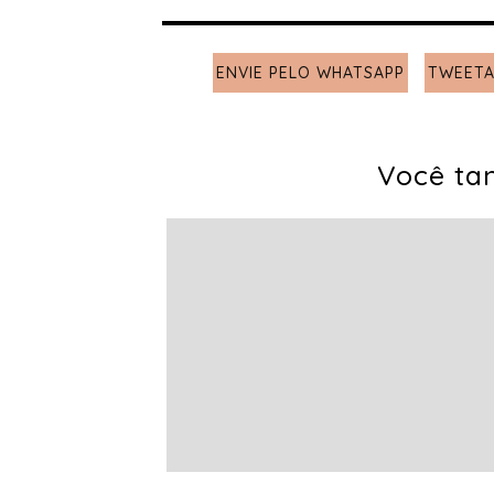
ENVIE PELO WHATSAPP
TWEETA
Você ta