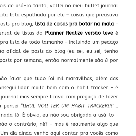
ois de usá-lo tanto, voltei no meu bullet journal
ita lista espalhada por ele – coisas que precisava
posts pro blog,
lista de coisas pra botar na mala
–
ensal de listas do
Planner Realize versão leve
é
pra lista de todo tamanho – incluindo um pedaço
 oficial de posts do blog (eu sei, eu sei, tenho
2 posts por semana, então normalmente são 8 por
não falar que tudo foi mil maravilhas, além das
nsegui lidar muito bem com o habit tracker – é
t journal mas sempre ficava com preguiça de fazer
 pensei “
UHUL VOU TER UM HABIT TRACKER!!!
“…
ada lá. É óbvio, eu não sou obrigada a usá-lo –
não o contrário, né? – mas é realmente algo que
. Um dia ainda venho aqui contar pra vocês como