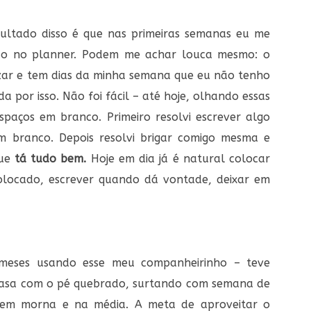
sultado disso é que nas primeiras semanas eu me
nco no planner. Podem me achar louca mesmo: o
zar e tem dias da minha semana que eu não tenho
a por isso. Não foi fácil – até hoje, olhando essas
paços em branco. Primeiro resolvi escrever algo
m branco. Depois resolvi brigar comigo mesma e
ue
tá tudo bem.
Hoje em dia já é natural colocar
olocado, escrever quando dá vontade, deixar em
meses usando esse meu companheirinho – teve
casa com o pé quebrado, surtando com semana de
bem morna e na média. A meta de aproveitar o