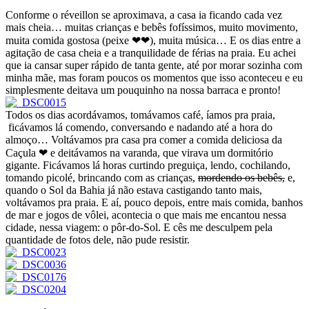
Conforme o réveillon se aproximava, a casa ia ficando cada vez
mais cheia… muitas crianças e bebês fofíssimos, muito movimento,
muita comida gostosa (peixe ❤❤), muita música… E os dias entre a
agitação de casa cheia e a tranquilidade de férias na praia. Eu achei
que ia cansar super rápido de tanta gente, até por morar sozinha com
minha mãe, mas foram poucos os momentos que isso aconteceu e eu
simplesmente deitava um pouquinho na nossa barraca e pronto!
Todos os dias acordávamos, tomávamos café, íamos pra praia,
ficávamos lá comendo, conversando e nadando até a hora do
almoço… Voltávamos pra casa pra comer a comida deliciosa da
Caçula ❤ e deitávamos na varanda, que virava um dormitório
gigante. Ficávamos lá horas curtindo preguiça, lendo, cochilando,
tomando picolé, brincando com as crianças,
mordendo os bebês,
e,
quando o Sol da Bahia já não estava castigando tanto mais,
voltávamos pra praia. E aí, pouco depois, entre mais comida, banhos
de mar e jogos de vôlei, acontecia o que mais me encantou nessa
cidade, nessa viagem: o pôr-do-Sol. E cês me desculpem pela
quantidade de fotos dele, não pude resistir.