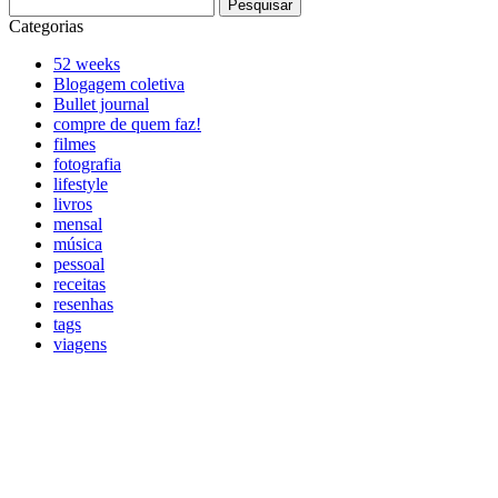
Pesquisar
por:
Categorias
52 weeks
Blogagem coletiva
Bullet journal
compre de quem faz!
filmes
fotografia
lifestyle
livros
mensal
música
pessoal
receitas
resenhas
tags
viagens