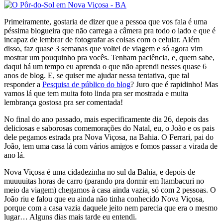
Primeiramente, gostaria de dizer que a pessoa que vos fala é uma
péssima blogueira que não carrega a câmera pra todo o lado e que é
incapaz de lembrar de fotografar as coisas com o celular. Além
disso, faz quase 3 semanas que voltei de viagem e só agora vim
mostrar um pouquinho pra vocês. Tenham paciência, e, quem sabe,
daqui há um tempo eu aprenda o que não aprendi nesses quase 6
anos de blog. E, se quiser me ajudar nessa tentativa, que tal
responder a
Pesquisa de público do blog
? Juro que é rapidinho! Mas
vamos lá que tem muita foto linda pra ser mostrada e muita
lembrança gostosa pra ser comentada!
No final do ano passado, mais especificamente dia 26, depois das
deliciosas e saborosas comemorações do Natal, eu, o João e os pais
dele pegamos estrada pra Nova Viçosa, na Bahia. O Ferrari, pai do
João, tem uma casa lá com vários amigos e fomos passar a virada de
ano lá.
Nova Viçosa é uma cidadezinha no sul da Bahia, e depois de
muuuuitas horas de carro (parando pra dormir em Itambacuri no
meio da viagem) chegamos à casa ainda vazia, só com 2 pessoas. O
João riu e falou que eu ainda não tinha conhecido Nova Viçosa,
porque com a casa vazia daquele jeito nem parecia que era o mesmo
lugar… Alguns dias mais tarde eu entendi.