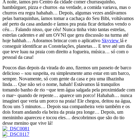
A noite, íamos pro Centro da cidade comer churrasquinho,
hambúrguer, pizza e churros -na verdade, a comida variava, mas o
churros era regra hahahah… Depois, algumas vezes andávamos
pelas barraquinhas, íamos tomar a cachaça do Seu Bibi, voltávamos
até perto da casa andando e íamos pra praia ficar deitados vendo o
céu… Falando nisso, que céu! Nunca tinha visto tantas estrelas,
estrelas cadentes e até um OVNI que gera discussão na turma até
hoje hahhah… Adoramos brincar com o aplicativo
Skyview
lá e
conseguir identificar as Constelações, planetas… E teve até um dia
que teve luau na praia com direito a fogueira, música… só com o
pessoal da casa!
Poucos dias depois da virada do ano, fizemos um passeio de barco
delicioso – sou suspeita, eu simplesmente amo estar em um barco,
sempre. Novamente, só com gente da casa e pra uma ilhazinha
linda… Que não sei o nome, hahah! Estávamos lá tranquilos
tomando banho de rio ~que tem água salgada pela proximidade com
o mar~ quando de repente… aparece um porco! Hahahah… nunca
imaginei que veria um porco na praia! Ele chegou, deitou na água,
ficou uns 5 minutos… Depois sua companheira veio também e os
dois foram andando ela beira da praia pra longe… Depois, um
menininho apareceu e tocou eles… descobrimos que são do tio
desse menino que vive lá!