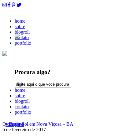
home
sobre
blogroll
contato
portfolio
Procura algo?
home
sobre
blogroll
contato
portfolio
viagens
O pôr-do-Sol em Nova Viçosa – BA
6 de fevereiro de 2017