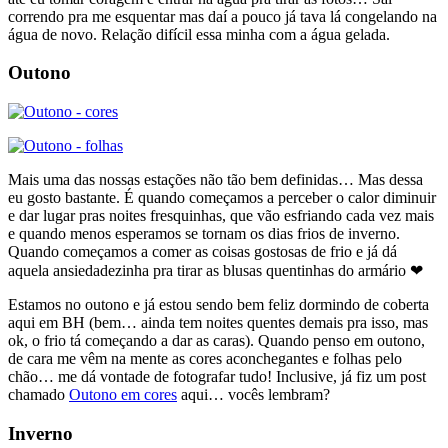
correndo pra me esquentar mas daí a pouco já tava lá congelando na
água de novo. Relação difícil essa minha com a água gelada.
Outono
Mais uma das nossas estações não tão bem definidas… Mas dessa
eu gosto bastante. É quando começamos a perceber o calor diminuir
e dar lugar pras noites fresquinhas, que vão esfriando cada vez mais
e quando menos esperamos se tornam os dias frios de inverno.
Quando começamos a comer as coisas gostosas de frio e já dá
aquela ansiedadezinha pra tirar as blusas quentinhas do armário ❤
Estamos no outono e já estou sendo bem feliz dormindo de coberta
aqui em BH (bem… ainda tem noites quentes demais pra isso, mas
ok, o frio tá começando a dar as caras). Quando penso em outono,
de cara me vêm na mente as cores aconchegantes e folhas pelo
chão… me dá vontade de fotografar tudo! Inclusive, já fiz um post
chamado
Outono em cores
aqui… vocês lembram?
Inverno