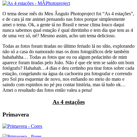
O tema desse mês do Meu Ângulo Photoproject foi “As 4 estações”,
e de cara já me animei pensando nas fotos porque simplesmente
amei o tema. Ok, a gente tá no Brasil e nesse clima louco daqui
nunca sabemos qual estação é qual direitinho e tem dia que tem as 4
de uma vez só, né? Mesmo assim, acho um tema delicioso.
Todas as fotos foram tiradas no último feriado lá no sítio, explorando
não só a casa do namorado mas os dons fotográficos dele também
hahahahha… Todas as fotos que eu ou algum pedacinho de mim
aparece foram tiradas pelo João. Não é que ele tem se saído um bom
fotógrafo? Hahahah…4 dias e deu certinho pra tirar fotos sobre cada
estação, congelando na água da cachoeira pra fotografar e correndo
pro Sol pra esquentar de novo, nos enfiando no meio do mato e
saindo com espinhos no pé pra contar história, mas tá tudo ok…
Amei o resultado das fotos então valeu a pena!
As 4 estações
Primavera