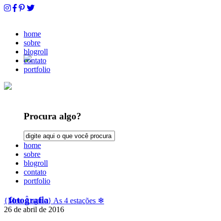
home
sobre
blogroll
contato
portfolio
Procura algo?
home
sobre
blogroll
contato
portfolio
fotografia
{Meu Ângulo} As 4 estações ❄
26 de abril de 2016