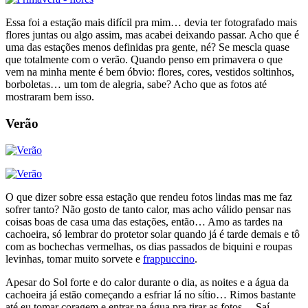
Essa foi a estação mais difícil pra mim… devia ter fotografado mais
flores juntas ou algo assim, mas acabei deixando passar. Acho que é
uma das estações menos definidas pra gente, né? Se mescla quase
que totalmente com o verão. Quando penso em primavera o que
vem na minha mente é bem óbvio: flores, cores, vestidos soltinhos,
borboletas… um tom de alegria, sabe? Acho que as fotos até
mostraram bem isso.
Verão
O que dizer sobre essa estação que rendeu fotos lindas mas me faz
sofrer tanto? Não gosto de tanto calor, mas acho válido pensar nas
coisas boas de casa uma das estações, então… Amo as tardes na
cachoeira, só lembrar do protetor solar quando já é tarde demais e tô
com as bochechas vermelhas, os dias passados de biquini e roupas
levinhas, tomar muito sorvete e
frappuccino
.
Apesar do Sol forte e do calor durante o dia, as noites e a água da
cachoeira já estão começando a esfriar lá no sítio… Rimos bastante
até eu tomar coragem e entrar na água pra tirar as fotos… Saí