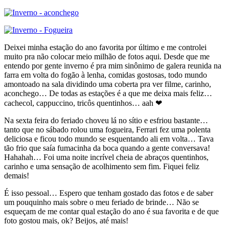
Deixei minha estação do ano favorita por último e me controlei
muito pra não colocar meio milhão de fotos aqui. Desde que me
entendo por gente inverno é pra mim sinônimo de galera reunida na
farra em volta do fogão à lenha, comidas gostosas, todo mundo
amontoado na sala dividindo uma coberta pra ver filme, carinho,
aconchego… De todas as estações é a que me deixa mais feliz…
cachecol, cappuccino, tricôs quentinhos… aah ❤
Na sexta feira do feriado choveu lá no sítio e esfriou bastante…
tanto que no sábado rolou uma fogueira, Ferrari fez uma polenta
deliciosa e ficou todo mundo se esquentando ali em volta… Tava
tão frio que saía fumacinha da boca quando a gente conversava!
Hahahah… Foi uma noite incrível cheia de abraços quentinhos,
carinho e uma sensação de acolhimento sem fim. Fiquei feliz
demais!
É isso pessoal… Espero que tenham gostado das fotos e de saber
um pouquinho mais sobre o meu feriado de brinde… Não se
esqueçam de me contar qual estação do ano é sua favorita e de que
foto gostou mais, ok? Beijos, até mais!