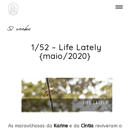
52 weeks
1/52 – Life Lately
{maio/2020}
As maravilhosas da
Karine
e da
Cíntia
reviveram o