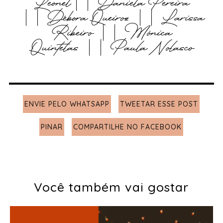
Leonel
||
Daniela Pereira
||
Débora Queiroz
||
Larissa
Ribeiro
||
Mônica
Quintelas
||
Paula Nolasco
ENVIE PELO WHATSAPP
TWEETAR ESSE POST
PINAR
COMPARTILHE NO FACEBOOK
Você também vai gostar