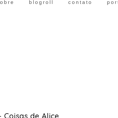
obre
blogroll
contato
por
 Coisas de Alice