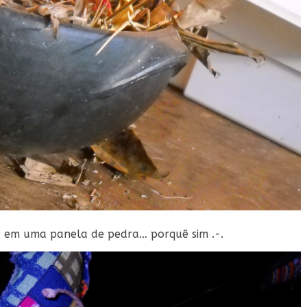
 em uma panela de pedra… porquê sim .-.