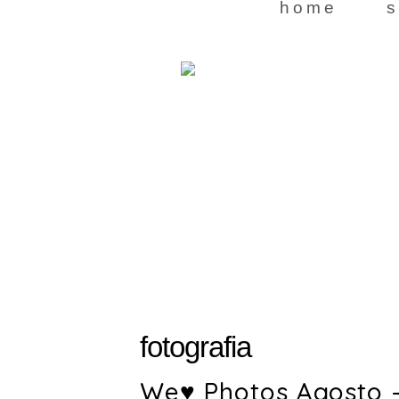
home
s
fotografia
We♥ Photos Agosto –