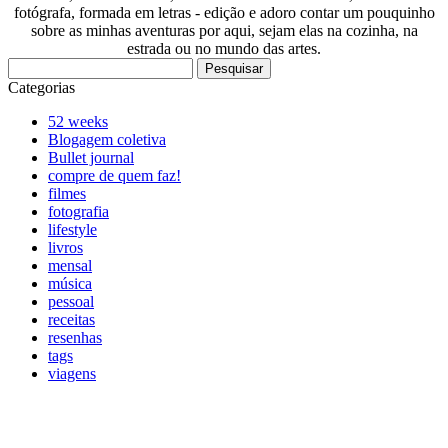
fotógrafa, formada em letras - edição e adoro contar um pouquinho
sobre as minhas aventuras por aqui, sejam elas na cozinha, na
estrada ou no mundo das artes.
Pesquisar
por:
Categorias
52 weeks
Blogagem coletiva
Bullet journal
compre de quem faz!
filmes
fotografia
lifestyle
livros
mensal
música
pessoal
receitas
resenhas
tags
viagens