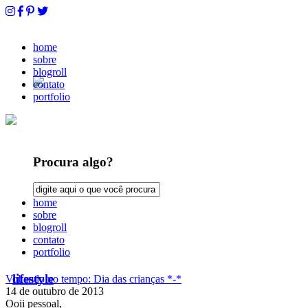
home
sobre
blogroll
contato
portfolio
Procura algo?
home
sobre
blogroll
contato
portfolio
lifestyle
Voltando no tempo: Dia das crianças *-*
14 de outubro de 2013
Ooii pessoal,