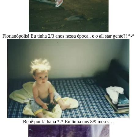
Florianópolis! Eu tinha 2/3 anos nessa época.. e o all star gente?! *-*
Bebê punk! haha *-* Eu tinha uns 8/9 meses…