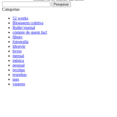
Pesquisar
por:
Categorias
52 weeks
Blogagem coletiva
Bullet journal
compre de quem faz!
filmes
fotografia
lifestyle
livros
mensal
música
pessoal
receitas
resenhas
tags
viagens