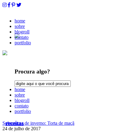
home
sobre
blogroll
contato
portfolio
Procura algo?
home
sobre
blogroll
contato
portfolio
receitas
Sobremesa de inverno: Torta de maçã
24 de julho de 2017