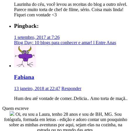
Laurinha do céu, você levou as receitas do blog a outro nível.
Parece muito torta de chef de filme, sério. Coisa mais linda!
Fiquei com vontade <3
Pingback:
1 setembro, 2017 at 7:26
Blog Day: 10 blogs para conhecer e amar! l Entre Anas
Fabiana
13 janeiro, 2018 at 22:47
Responder
Hum deu até vontade de comer..Delicia.. Amo torta de maçã..
Quem escreve
Oi, eu sou a Laura, tenho 28 anos e sou de BH, MG. Sou
fotógrafa, formada em letras - edição e adoro contar um pouquinho
sobre as minhas aventuras por aqui, sejam elas na cozinha, na
estrada ou no mundo das artes.