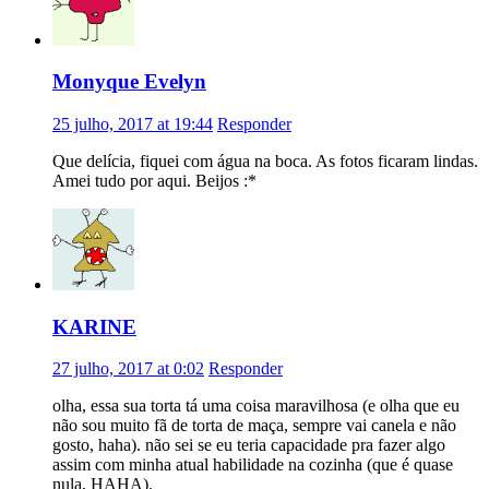
Monyque Evelyn
25 julho, 2017 at 19:44
Responder
Que delícia, fiquei com água na boca. As fotos ficaram lindas.
Amei tudo por aqui. Beijos :*
KARINE
27 julho, 2017 at 0:02
Responder
olha, essa sua torta tá uma coisa maravilhosa (e olha que eu
não sou muito fã de torta de maça, sempre vai canela e não
gosto, haha). não sei se eu teria capacidade pra fazer algo
assim com minha atual habilidade na cozinha (que é quase
nula, HAHA).