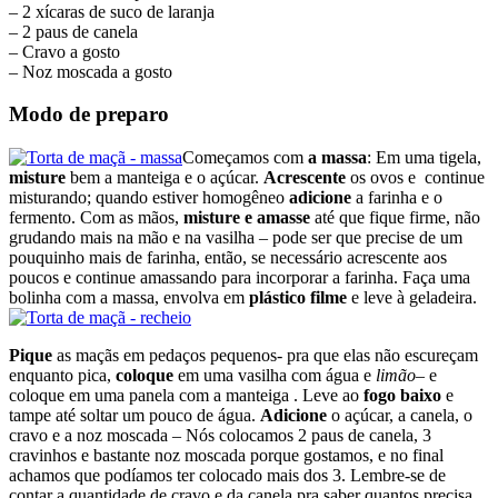
– 2 xícaras de suco de laranja
– 2 paus de canela
– Cravo a gosto
– Noz moscada a gosto
Modo de preparo
Começamos com
a massa
: Em uma tigela,
misture
bem a manteiga e o açúcar.
Acrescente
os ovos e continue
misturando; quando estiver homogêneo
adicione
a farinha e o
fermento. Com as mãos,
misture e amasse
até que fique firme, não
grudando mais na mão e na vasilha – pode ser que precise de um
pouquinho mais de farinha, então, se necessário acrescente aos
poucos e continue amassando para incorporar a farinha. Faça uma
bolinha com a massa, envolva em
plástico filme
e leve à geladeira.
Pique
as maçãs em pedaços pequenos- pra que elas não escureçam
enquanto pica,
coloque
em uma vasilha com água e
limão
– e
coloque em uma panela com a manteiga . Leve ao
fogo baixo
e
tampe até soltar um pouco de água.
Adicione
o açúcar, a canela, o
cravo e a noz moscada – Nós colocamos 2 paus de canela, 3
cravinhos e bastante noz moscada porque gostamos, e no final
achamos que podíamos ter colocado mais dos 3. Lembre-se de
contar a quantidade de cravo e da canela pra saber quantos precisa