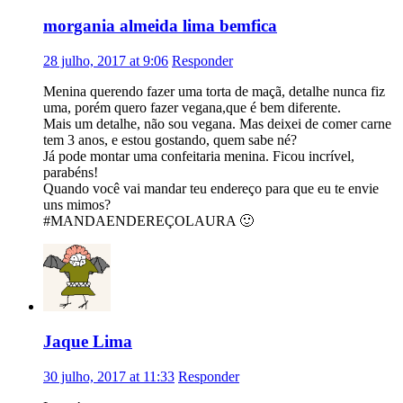
morgania almeida lima bemfica
28 julho, 2017 at 9:06
Responder
Menina querendo fazer uma torta de maçã, detalhe nunca fiz
uma, porém quero fazer vegana,que é bem diferente.
Mais um detalhe, não sou vegana. Mas deixei de comer carne
tem 3 anos, e estou gostando, quem sabe né?
Já pode montar uma confeitaria menina. Ficou incrível,
parabéns!
Quando você vai mandar teu endereço para que eu te envie
uns mimos?
#MANDAENDEREÇOLAURA 🙂
Jaque Lima
30 julho, 2017 at 11:33
Responder