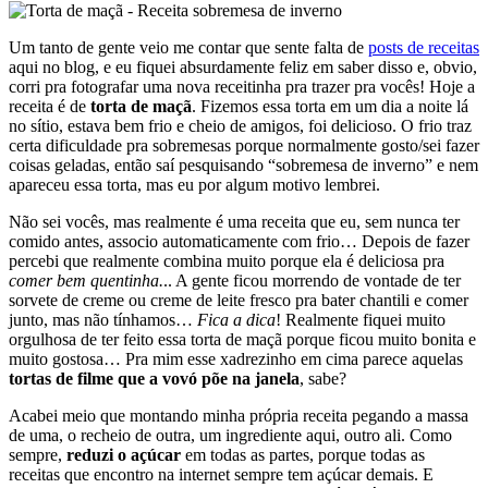
Um tanto de gente veio me contar que sente falta de
posts de receitas
aqui no blog, e eu fiquei absurdamente feliz em saber disso e, obvio,
corri pra fotografar uma nova receitinha pra trazer pra vocês! Hoje a
receita é de
torta de maçã
. Fizemos essa torta em um dia a noite lá
no sítio, estava bem frio e cheio de amigos, foi delicioso. O frio traz
certa dificuldade pra sobremesas porque normalmente gosto/sei fazer
coisas geladas, então saí pesquisando “sobremesa de inverno” e nem
apareceu essa torta, mas eu por algum motivo lembrei.
Não sei vocês, mas realmente é uma receita que eu, sem nunca ter
comido antes, associo automaticamente com frio… Depois de fazer
percebi que realmente combina muito porque ela é deliciosa pra
comer bem quentinha.
.. A gente ficou morrendo de vontade de ter
sorvete de creme ou creme de leite fresco pra bater chantili e comer
junto, mas não tínhamos…
Fica a dica
! Realmente fiquei muito
orgulhosa de ter feito essa torta de maçã porque ficou muito bonita e
muito gostosa… Pra mim esse xadrezinho em cima parece aquelas
tortas de filme que a vovó põe na janela
, sabe?
Acabei meio que montando minha própria receita pegando a massa
de uma, o recheio de outra, um ingrediente aqui, outro ali. Como
sempre,
reduzi o açúcar
em todas as partes, porque todas as
receitas que encontro na internet sempre tem açúcar demais. E