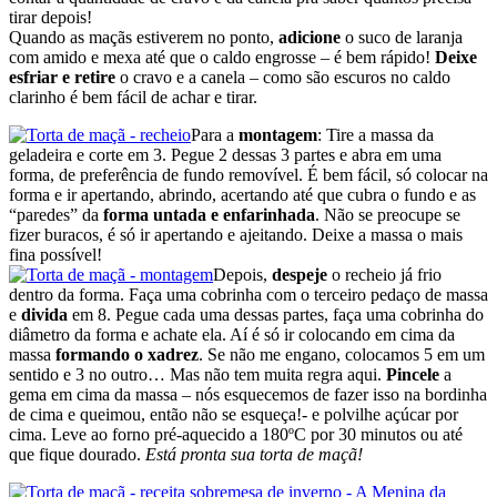
tirar depois!
Quando as maçãs estiverem no ponto,
adicione
o suco de laranja
com amido e mexa até que o caldo engrosse – é bem rápido!
Deixe
esfriar e retire
o cravo e a canela – como são escuros no caldo
clarinho é bem fácil de achar e tirar.
Para a
montagem
: Tire a massa da
geladeira e corte em 3. Pegue 2 dessas 3 partes e abra em uma
forma, de preferência de fundo removível. É bem fácil, só colocar na
forma e ir apertando, abrindo, acertando até que cubra o fundo e as
“paredes” da
forma untada e enfarinhada
. Não se preocupe se
fizer buracos, é só ir apertando e ajeitando. Deixe a massa o mais
fina possível!
Depois,
despeje
o recheio já frio
dentro da forma. Faça uma cobrinha com o terceiro pedaço de massa
e
divida
em 8. Pegue cada uma dessas partes, faça uma cobrinha do
diâmetro da forma e achate ela. Aí é só ir colocando em cima da
massa
formando o xadrez
. Se não me engano, colocamos 5 em um
sentido e 3 no outro… Mas não tem muita regra aqui.
Pincele
a
gema em cima da massa – nós esquecemos de fazer isso na bordinha
de cima e queimou, então não se esqueça!- e polvilhe açúcar por
cima. Leve ao forno pré-aquecido a 180ºC por 30 minutos ou até
que fique dourado.
Está pronta sua torta de maçã!