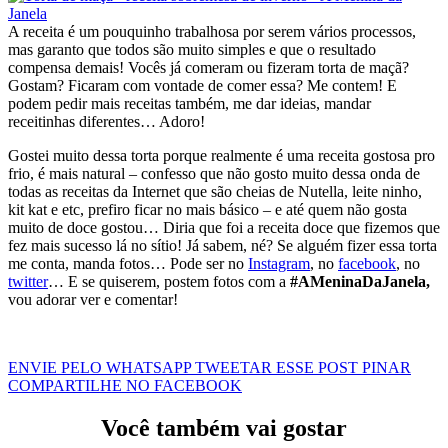
A receita é um pouquinho trabalhosa por serem vários processos,
mas garanto que todos são muito simples e que o resultado
compensa demais! Vocês já comeram ou fizeram torta de maçã?
Gostam? Ficaram com vontade de comer essa? Me contem! E
podem pedir mais receitas também, me dar ideias, mandar
receitinhas diferentes… Adoro!
Gostei muito dessa torta porque realmente é uma receita gostosa pro
frio, é mais natural – confesso que não gosto muito dessa onda de
todas as receitas da Internet que são cheias de Nutella, leite ninho,
kit kat e etc, prefiro ficar no mais básico – e até quem não gosta
muito de doce gostou… Diria que foi a receita doce que fizemos que
fez mais sucesso lá no sítio! Já sabem, né? Se alguém fizer essa torta
me conta, manda fotos… Pode ser no
Instagram
, no
facebook
, no
twitter
… E se quiserem, postem fotos com a
#AMeninaDaJanela,
vou adorar ver e comentar!
ENVIE PELO WHATSAPP
TWEETAR ESSE POST
PINAR
COMPARTILHE NO FACEBOOK
Você também vai gostar