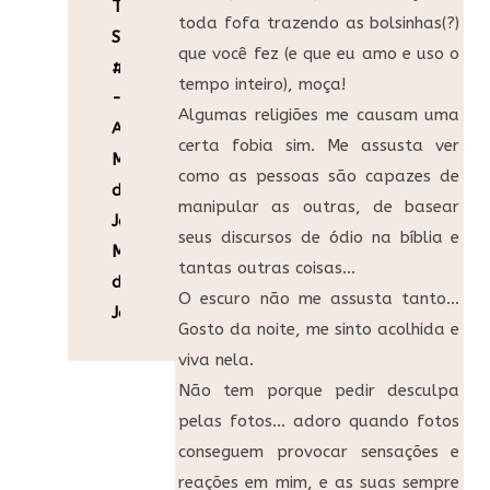
Taking
toda fofa trazendo as bolsinhas(?)
Stock
que você fez (e que eu amo e uso o
#2
tempo inteiro), moça!
-
Algumas religiões me causam uma
A
certa fobia sim. Me assusta ver
Menina
como as pessoas são capazes de
da
manipular as outras, de basear
JanelaA
seus discursos de ódio na bíblia e
Menina
tantas outras coisas…
da
O escuro não me assusta tanto…
Janela
Gosto da noite, me sinto acolhida e
viva nela.
Não tem porque pedir desculpa
pelas fotos… adoro quando fotos
conseguem provocar sensações e
reações em mim, e as suas sempre