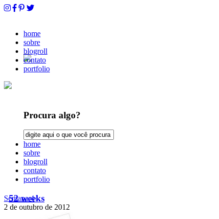
home
sobre
blogroll
contato
portfolio
Procura algo?
home
sobre
blogroll
contato
portfolio
52 weeks
Semana 4
2 de outubro de 2012