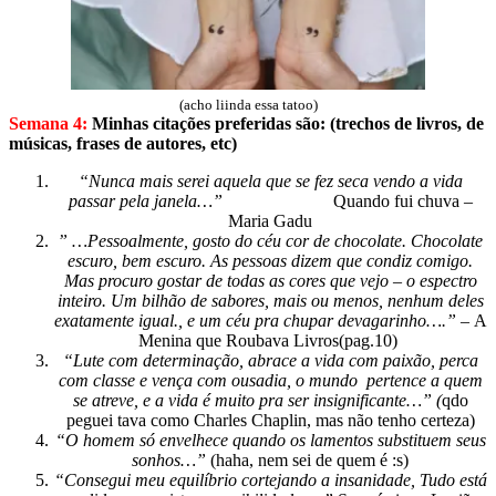
(acho liinda essa tatoo)
Semana 4:
Minhas citações preferidas são: (trechos de livros, de
músicas, frases de autores, etc)
“Nunca mais serei aquela que se fez seca vendo a vida
passar pela janela…”
Quando fui chuva –
Maria Gadu
” …Pessoalmente, gosto do céu cor de chocolate. Chocolate
escuro, bem escuro. As pessoas dizem que condiz comigo.
Mas procuro gostar de todas as cores que vejo – o espectro
inteiro. Um bilhão de sabores, mais ou menos, nenhum deles
exatamente igual., e um céu pra chupar devagarinho….” –
A
Menina que Roubava Livros(pag.10)
“Lute com determinação, abrace a vida com paixão, perca
com classe e vença com ousadia, o mundo pertence a quem
se atreve, e a vida é muito pra ser insignificante…” (
qdo
peguei tava como Charles Chaplin, mas não tenho certeza)
“O homem só envelhece quando os lamentos substituem seus
sonhos…”
(haha, nem sei de quem é :s)
“Consegui meu equilíbrio cortejando a insanidade, Tudo está