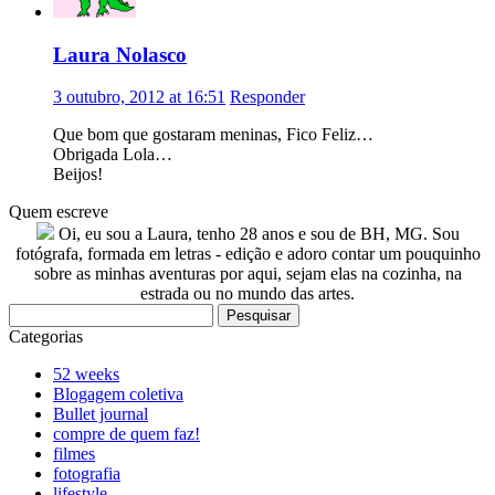
Laura Nolasco
3 outubro, 2012 at 16:51
Responder
Que bom que gostaram meninas, Fico Feliz…
Obrigada Lola…
Beijos!
Quem escreve
Oi, eu sou a Laura, tenho 28 anos e sou de BH, MG. Sou
fotógrafa, formada em letras - edição e adoro contar um pouquinho
sobre as minhas aventuras por aqui, sejam elas na cozinha, na
estrada ou no mundo das artes.
Pesquisar
por:
Categorias
52 weeks
Blogagem coletiva
Bullet journal
compre de quem faz!
filmes
fotografia
lifestyle