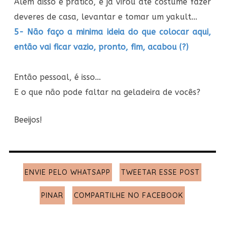
Além disso é pratico, e já virou até costume fazer
deveres de casa, levantar e tomar um yakult…
5- Não faço a minima ideia do que colocar aqui,
então vai ficar vazio, pronto, fim, acabou (?)
Então pessoal, é isso…
E o que não pode faltar na geladeira de vocês?
Beeijos!
ENVIE PELO WHATSAPP
TWEETAR ESSE POST
PINAR
COMPARTILHE NO FACEBOOK