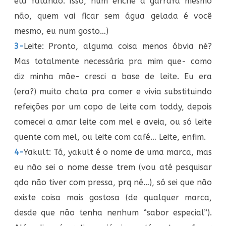
ela falando: Isso, num enche a garrafa mesmo
não, quem vai ficar sem água gelada é você
mesmo, eu num gosto…)
3-
Leite: Pronto, alguma coisa menos óbvia né?
Mas totalmente necessária pra mim que- como
diz minha mãe- cresci a base de leite. Eu era
(era?) muito chata pra comer e vivia substituindo
refeições por um copo de leite com toddy, depois
comecei a amar leite com mel e aveia, ou só leite
quente com mel, ou leite com café… Leite, enfim.
4-
Yakult: Tá, yakult é o nome de uma marca, mas
eu não sei o nome desse trem (vou até pesquisar
qdo não tiver com pressa, prq né…), só sei que não
existe coisa mais gostosa (de qualquer marca,
desde que não tenha nenhum “sabor especial”).