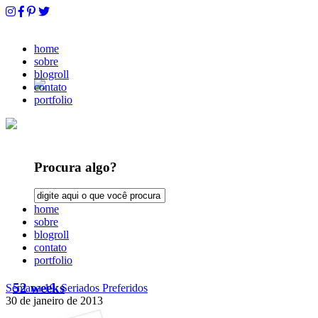
home
sobre
blogroll
contato
portfolio
Procura algo?
home
sobre
blogroll
contato
portfolio
52 weeks
Semana 19: Seriados Preferidos
30 de janeiro de 2013