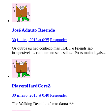
José Adauto Resende
30 janeiro, 2013 at 0:35
Responder
Os outros eu não conheço mas TBBT e Friends são
insuperáveis… cada um no seu estilo… Posts muito legais…
PlayersHardCoreZ
30 janeiro, 2013 at 0:40
Responder
The Walking Dead tbm é mto daora *-*