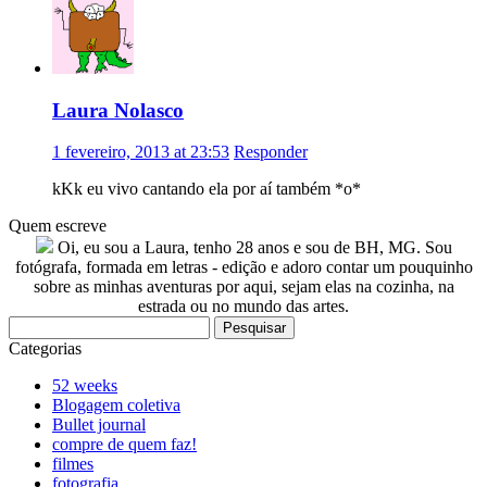
Laura Nolasco
1 fevereiro, 2013 at 23:53
Responder
kKk eu vivo cantando ela por aí também *o*
Quem escreve
Oi, eu sou a Laura, tenho 28 anos e sou de BH, MG. Sou
fotógrafa, formada em letras - edição e adoro contar um pouquinho
sobre as minhas aventuras por aqui, sejam elas na cozinha, na
estrada ou no mundo das artes.
Pesquisar
por:
Categorias
52 weeks
Blogagem coletiva
Bullet journal
compre de quem faz!
filmes
fotografia