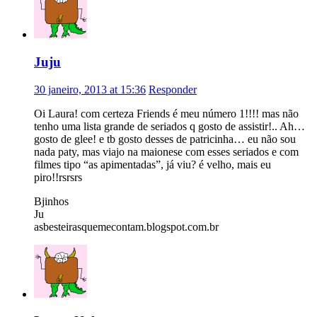
Juju
30 janeiro, 2013 at 15:36
Responder
Oi Laura! com certeza Friends é meu número 1!!!! mas não
tenho uma lista grande de seriados q gosto de assistir!.. Ah…
gosto de glee! e tb gosto desses de patricinha… eu não sou
nada paty, mas viajo na maionese com esses seriados e com
filmes tipo “as apimentadas”, já viu? é velho, mais eu
piro!!rsrsrs
Bjinhos
Ju
asbesteirasquemecontam.blogspot.com.br