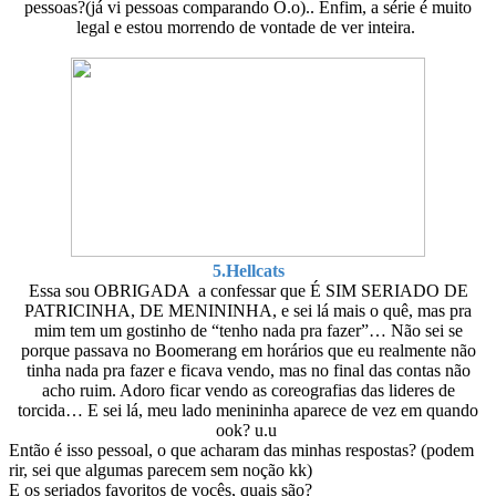
pessoas?(já vi pessoas comparando O.o).. Enfim, a série é muito
legal e estou morrendo de vontade de ver inteira.
5.Hellcats
Essa sou OBRIGADA a confessar que É SIM SERIADO DE
PATRICINHA, DE MENININHA, e sei lá mais o quê, mas pra
mim tem um gostinho de “tenho nada pra fazer”… Não sei se
porque passava no Boomerang em horários que eu realmente não
tinha nada pra fazer e ficava vendo, mas no final das contas não
acho ruim. Adoro ficar vendo as coreografias das lideres de
torcida… E sei lá, meu lado menininha aparece de vez em quando
ook? u.u
Então é isso pessoal, o que acharam das minhas respostas? (podem
rir, sei que algumas parecem sem noção kk)
E os seriados favoritos de vocês, quais são?