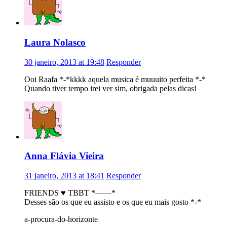
Laura Nolasco
30 janeiro, 2013 at 19:48
Responder
Ooi Raafa *-*kkkk aquela musica é muuuito perfeita *-*
Quando tiver tempo irei ver sim, obrigada pelas dicas!
Anna Flávia Vieira
31 janeiro, 2013 at 18:41
Responder
FRIENDS ♥ TBBT *——*
Desses são os que eu assisto e os que eu mais gosto *-*
a-procura-do-horizonte