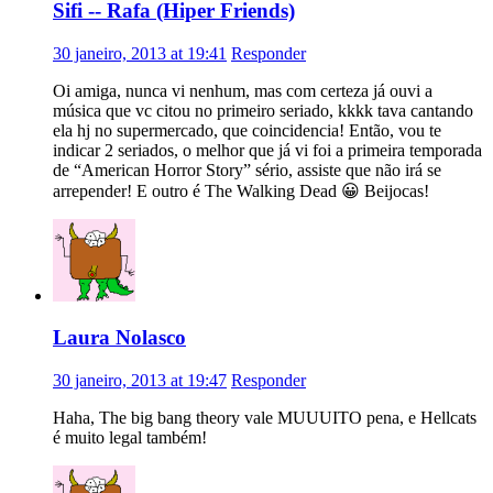
Sifi -- Rafa (Hiper Friends)
30 janeiro, 2013 at 19:41
Responder
Oi amiga, nunca vi nenhum, mas com certeza já ouvi a
música que vc citou no primeiro seriado, kkkk tava cantando
ela hj no supermercado, que coincidencia! Então, vou te
indicar 2 seriados, o melhor que já vi foi a primeira temporada
de “American Horror Story” sério, assiste que não irá se
arrepender! E outro é The Walking Dead 😀 Beijocas!
Laura Nolasco
30 janeiro, 2013 at 19:47
Responder
Haha, The big bang theory vale MUUUITO pena, e Hellcats
é muito legal também!