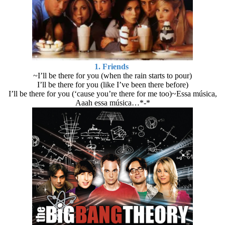
1. Friends
~I’ll be there for you (when the rain starts to pour)
I’ll be there for you (like I’ve been there before)
I’ll be there for you (‘cause you’re there for me too)~Essa música,
Aaah essa música…*-*