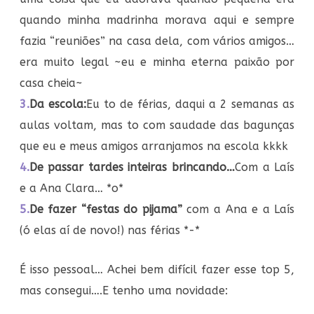
quando minha madrinha morava aqui e sempre
fazia “reuniões” na casa dela, com vários amigos…
era muito legal ~eu e minha eterna paixão por
casa cheia~
3.
Da escola:
Eu to de férias, daqui a 2 semanas as
aulas voltam, mas to com saudade das bagunças
que eu e meus amigos arranjamos na escola kkkk
4.
De passar tardes inteiras brincando…
Com a Laís
e a Ana Clara… *o*
5.
De fazer “festas do pijama”
com a Ana e a Laís
(ó elas aí de novo!) nas férias *-*
É isso pessoal… Achei bem difícil fazer esse top 5,
mas consegui….E tenho uma novidade: