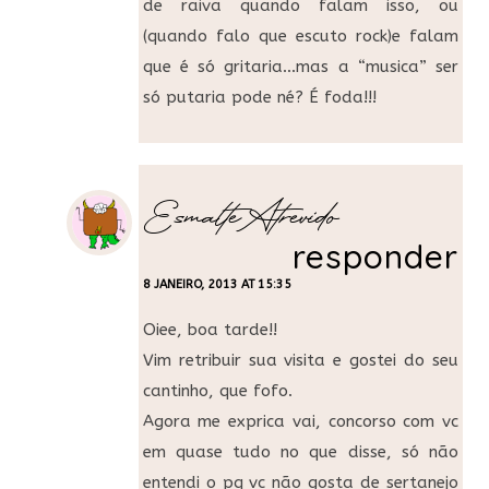
de raiva quando falam isso, ou
(quando falo que escuto rock)e falam
que é só gritaria…mas a “musica” ser
só putaria pode né? É foda!!!
Esmalte Atrevido
responder
8 JANEIRO, 2013 AT 15:35
Oiee, boa tarde!!
Vim retribuir sua visita e gostei do seu
cantinho, que fofo.
Agora me exprica vai, concorso com vc
em quase tudo no que disse, só não
entendi o pq vc não gosta de sertanejo