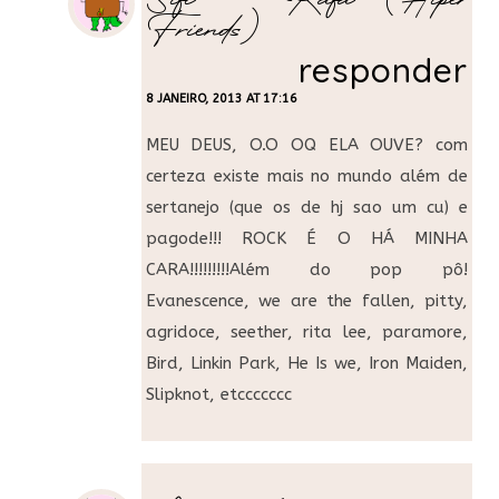
Sifi -- Rafa (Hiper
Friends)
responder
8 JANEIRO, 2013 AT 17:16
MEU DEUS, O.O OQ ELA OUVE? com
certeza existe mais no mundo além de
sertanejo (que os de hj sao um cu) e
pagode!!! ROCK É O HÁ MINHA
CARA!!!!!!!!!Além do pop pô!
Evanescence, we are the fallen, pitty,
agridoce, seether, rita lee, paramore,
Bird, Linkin Park, He Is we, Iron Maiden,
Slipknot, etccccccc