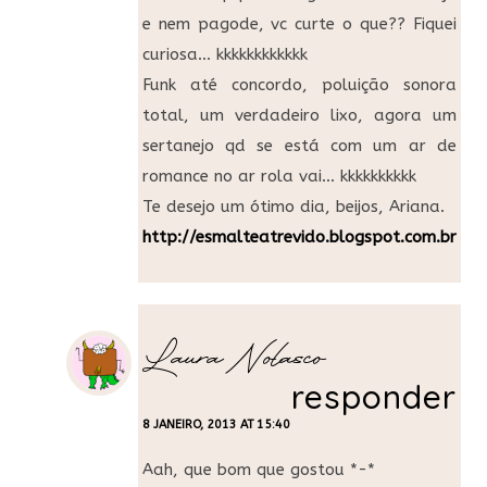
e nem pagode, vc curte o que?? Fiquei
curiosa… kkkkkkkkkkkk
Funk até concordo, poluição sonora
total, um verdadeiro lixo, agora um
sertanejo qd se está com um ar de
romance no ar rola vai… kkkkkkkkkk
Te desejo um ótimo dia, beijos, Ariana.
http://esmalteatrevido.blogspot.com.br/
Laura Nolasco
responder
8 JANEIRO, 2013 AT 15:40
Aah, que bom que gostou *-*