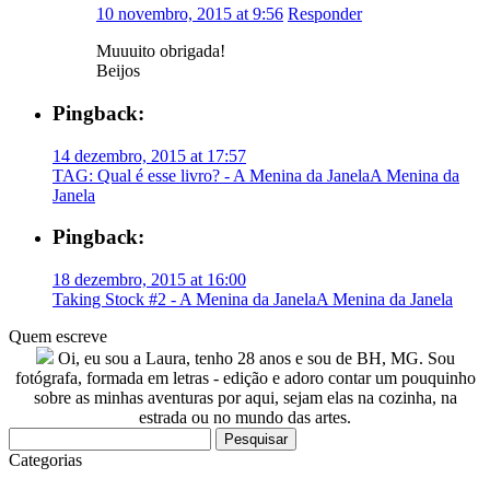
10 novembro, 2015 at 9:56
Responder
Muuuito obrigada!
Beijos
Pingback:
14 dezembro, 2015 at 17:57
TAG: Qual é esse livro? - A Menina da JanelaA Menina da
Janela
Pingback:
18 dezembro, 2015 at 16:00
Taking Stock #2 - A Menina da JanelaA Menina da Janela
Quem escreve
Oi, eu sou a Laura, tenho 28 anos e sou de BH, MG. Sou
fotógrafa, formada em letras - edição e adoro contar um pouquinho
sobre as minhas aventuras por aqui, sejam elas na cozinha, na
estrada ou no mundo das artes.
Pesquisar
por:
Categorias