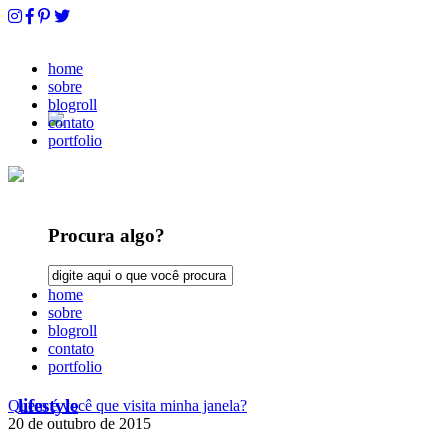
home
sobre
blogroll
contato
portfolio
Procura algo?
home
sobre
blogroll
contato
portfolio
lifestyle
Quem é você que visita minha janela?
20 de outubro de 2015