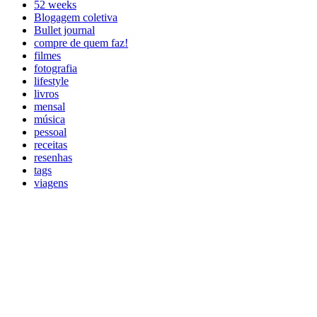
52 weeks
Blogagem coletiva
Bullet journal
compre de quem faz!
filmes
fotografia
lifestyle
livros
mensal
música
pessoal
receitas
resenhas
tags
viagens