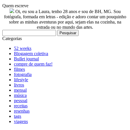
Quem escreve
Oi, eu sou a Laura, tenho 28 anos e sou de BH, MG. Sou
fotógrafa, formada em letras - edição e adoro contar um pouquinho
sobre as minhas aventuras por aqui, sejam elas na cozinha, na
estrada ou no mundo das artes.
Pesquisar
por:
Categorias
52 weeks
Blogagem coletiva
Bullet journal
compre de quem faz!
filmes
fotografia
lifestyle
livros
mensal
música
pessoal
receitas
resenhas
tags
viagens