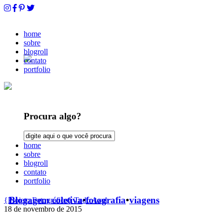
home
sobre
blogroll
contato
portfolio
Procura algo?
home
sobre
blogroll
contato
portfolio
Blogagem coletiva
•
fotografia
•
viagens
{Projeto Fotográfico} Tudo Azul
18 de novembro de 2015