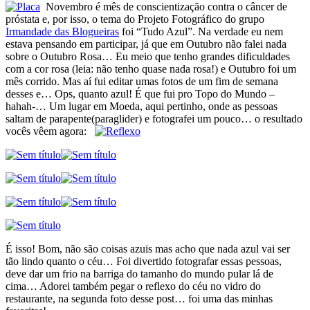
Novembro é mês de conscientização contra o câncer de
próstata e, por isso, o tema do Projeto Fotográfico do grupo
Irmandade das Blogueiras
foi “Tudo Azul”. Na verdade eu nem
estava pensando em participar, já que em Outubro não falei nada
sobre o Outubro Rosa… Eu meio que tenho grandes dificuldades
com a cor rosa (leia: não tenho quase nada rosa!) e Outubro foi um
mês corrido. Mas aí fui editar umas fotos de um fim de semana
desses e… Ops, quanto azul! É que fui pro Topo do Mundo –
hahah-… Um lugar em Moeda, aqui pertinho, onde as pessoas
saltam de parapente(paraglider) e fotografei um pouco… o resultado
vocês vêem agora:
É isso! Bom, não são coisas azuis mas acho que nada azul vai ser
tão lindo quanto o céu… Foi divertido fotografar essas pessoas,
deve dar um frio na barriga do tamanho do mundo pular lá de
cima… Adorei também pegar o reflexo do céu no vidro do
restaurante, na segunda foto desse post… foi uma das minhas