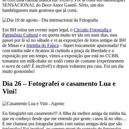
SENSACIONAL do Doce Amor Gastrô. Sério, um dos
hambúrgueres mais gostosos que já comi.
Em BH rolou um evento super legal, o
Circuito Fotografia e
Patrimônio Cultural
e eu queria muito ter ido em mais dias, mas
passei por lá só no sábado e vi as exposições de fotos antigas de BH
de Minas e a
feirinha do Faísca
– fiquei loucamente apaixonada! Fui
com minha mãe e ficamos lá curtindo a praça da liberdade e a
exposição por um tempo, vimos a exposição que está no CCBB,
tomamos um milk-shake no xodó como de costume (experimentem
o novo de café! É incrível!) e depois voltamos pra casa. Foi um dia
muito gostosinho!
Dia 26 – Fotografei o casamento Lua e
Vini!
Eu fotografei um casamento!!! A filha da melhor amiga da minha tia,
que eu conheço desde que me entendo por gente, casou lá no sítio…
E me chamou pra fotografar junto com outras amigas dela que são
fotógrafas! Foi incrível, eu sempre morri de vontade de fotografar