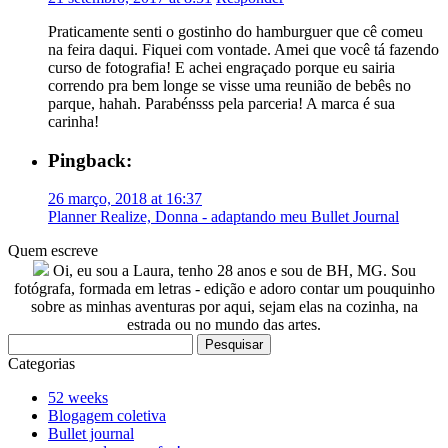
Praticamente senti o gostinho do hamburguer que cê comeu
na feira daqui. Fiquei com vontade. Amei que você tá fazendo
curso de fotografia! E achei engraçado porque eu sairia
correndo pra bem longe se visse uma reunião de bebês no
parque, hahah. Parabénsss pela parceria! A marca é sua
carinha!
Pingback:
26 março, 2018 at 16:37
Planner Realize, Donna - adaptando meu Bullet Journal
Quem escreve
Oi, eu sou a Laura, tenho 28 anos e sou de BH, MG. Sou
fotógrafa, formada em letras - edição e adoro contar um pouquinho
sobre as minhas aventuras por aqui, sejam elas na cozinha, na
estrada ou no mundo das artes.
Pesquisar
por:
Categorias
52 weeks
Blogagem coletiva
Bullet journal