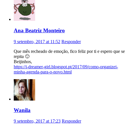
Ana Beatriz Monteiro
9 setembro, 2017 at 11:52
Responder
Que mês recheado de emoção, fico feliz por ti e espero que se
repita 🙂
Beijinhos,
https://i-dreamer-girl.blogspot.pt/2017/09/como-organizei-
minha-agenda-para-o-novo.html
Wanila
9 setembro, 2017 at 17:23
Responder