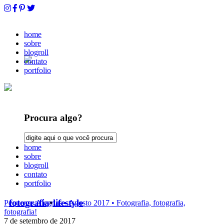
home
sobre
blogroll
contato
portfolio
Procura algo?
home
sobre
blogroll
contato
portfolio
fotografia
•
lifestyle
Pequenas Alegrias • Agosto 2017 • Fotografia, fotografia,
fotografia!
7 de setembro de 2017