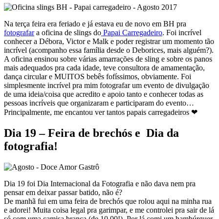
Na terça feira era feriado e já estava eu de novo em BH pra
fotografar
a oficina de slings do
Papai Carregadeiro
. Foi incrível
conhecer a Débora, Victor e Malk e poder registrar um momento tão
incrível (acompanho essa família desde o Deborices, mais alguém?).
A oficina ensinou sobre várias amarrações de sling e sobre os panos
mais adequados pra cada idade, teve consultora de amamentação,
dança circular e MUITOS bebês fofíssimos, obviamente. Foi
simplesmente incrível pra mim fotografar um evento de divulgação
de uma ideia/coisa que acredito e apoio tanto e conhecer todas as
pessoas incríveis que organizaram e participaram do evento…
Principalmente, me encantou ver tantos papais carregadeiros ❤
Dia 19 – Feira de brechós e Dia da
fotografia!
Dia 19 foi Dia Internacional da Fotografia e não dava nem pra
pensar em deixar passar batido, não é?
De manhã fui em uma feira de brechós que rolou aqui na minha rua
e adorei! Muita coisa legal pra garimpar, e me controlei pra sair de lá
só com uma camisa branca (de 10,00!). Por lá comi um hambúrguer