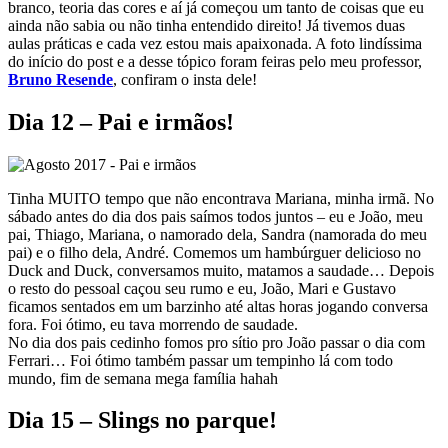
branco, teoria das cores e aí já começou um tanto de coisas que eu
ainda não sabia ou não tinha entendido direito! Já tivemos duas
aulas práticas e cada vez estou mais apaixonada. A foto lindíssima
do início do post e a desse tópico foram feiras pelo meu professor,
Bruno Resende
, confiram o insta dele!
Dia 12 – Pai e irmãos!
Tinha MUITO tempo que não encontrava Mariana, minha irmã. No
sábado antes do dia dos pais saímos todos juntos – eu e João, meu
pai, Thiago, Mariana, o namorado dela, Sandra (namorada do meu
pai) e o filho dela, André. Comemos um hambúrguer delicioso no
Duck and Duck, conversamos muito, matamos a saudade… Depois
o resto do pessoal caçou seu rumo e eu, João, Mari e Gustavo
ficamos sentados em um barzinho até altas horas jogando conversa
fora. Foi ótimo, eu tava morrendo de saudade.
No dia dos pais cedinho fomos pro sítio pro João passar o dia com
Ferrari… Foi ótimo também passar um tempinho lá com todo
mundo, fim de semana mega família hahah
Dia 15 – Slings no parque!