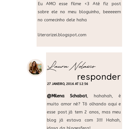
Eu AMO esse filme <3 Até fiz post
sobre ele no meu bloguinho, beeeeem
no comecinho dele haha
literarizei.blogspot.com
Laura Nolasco
responder
27 JANEIRO, 2016 AT 12:56
@Milena Schabat
, hahahah, é
muito amor né? Tô olhando aqui e
esse post já tem 2 anos, mas meu
blog já estava com 3!!! Hahah,
idosa da blogesfera!