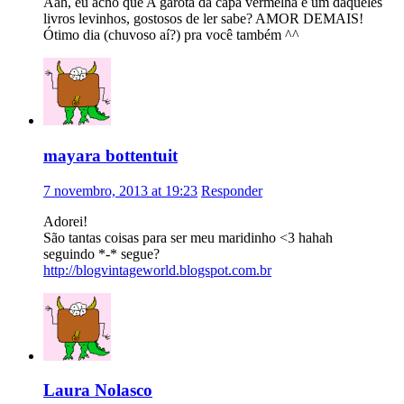
Aah, eu acho que A garota da capa vermelha é um daqueles
livros levinhos, gostosos de ler sabe? AMOR DEMAIS!
Ótimo dia (chuvoso aí?) pra você também ^^
mayara bottentuit
7 novembro, 2013 at 19:23
Responder
Adorei!
São tantas coisas para ser meu maridinho <3 hahah
seguindo *-* segue?
http://blogvintageworld.blogspot.com.br
Laura Nolasco