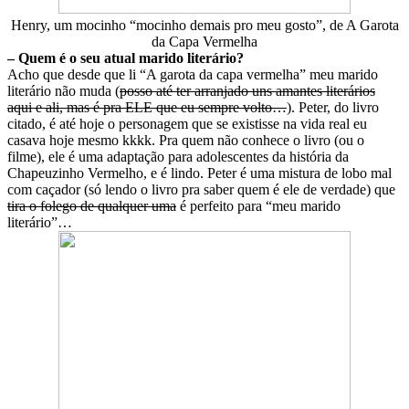
Henry, um mocinho “mocinho demais pro meu gosto”, de A Garota
da Capa Vermelha
– Quem é o seu atual marido literário?
Acho que desde que li “A garota da capa vermelha” meu marido
literário não muda (
posso até ter arranjado uns amantes literários
aqui e ali, mas é pra ELE que eu sempre volto…
). Peter, do livro
citado, é até hoje o personagem que se existisse na vida real eu
casava hoje mesmo kkkk. Pra quem não conhece o livro (ou o
filme), ele é uma adaptação para adolescentes da história da
Chapeuzinho Vermelho, e é lindo. Peter é uma mistura de lobo mal
com caçador (só lendo o livro pra saber quem é ele de verdade) que
tira o folego de qualquer uma
é perfeito para “meu marido
literário”…