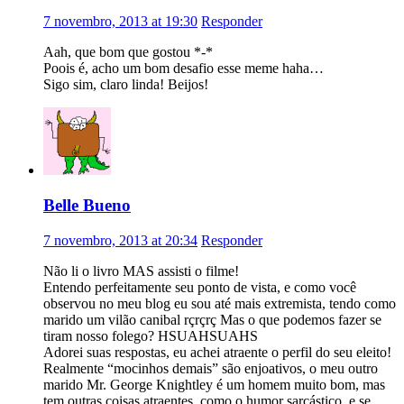
7 novembro, 2013 at 19:30
Responder
Aah, que bom que gostou *-*
Poois é, acho um bom desafio esse meme haha…
Sigo sim, claro linda! Beijos!
Belle Bueno
7 novembro, 2013 at 20:34
Responder
Não li o livro MAS assisti o filme!
Entendo perfeitamente seu ponto de vista, e como você
observou no meu blog eu sou até mais extremista, tendo como
marido um vilão canibal rçrçrç Mas o que podemos fazer se
tiram nosso folego? HSUAHSUAHS
Adorei suas respostas, eu achei atraente o perfil do seu eleito!
Realmente “mocinhos demais” são enjoativos, o meu outro
marido Mr. George Knightley é um homem muito bom, mas
tem outras coisas atraentes, como o humor sarcástico, e se