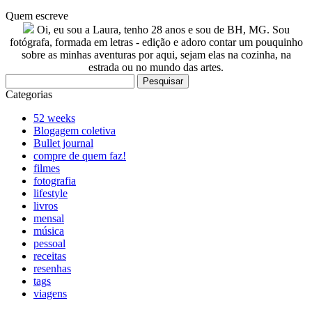
Quem escreve
Oi, eu sou a Laura, tenho 28 anos e sou de BH, MG. Sou
fotógrafa, formada em letras - edição e adoro contar um pouquinho
sobre as minhas aventuras por aqui, sejam elas na cozinha, na
estrada ou no mundo das artes.
Pesquisar
por:
Categorias
52 weeks
Blogagem coletiva
Bullet journal
compre de quem faz!
filmes
fotografia
lifestyle
livros
mensal
música
pessoal
receitas
resenhas
tags
viagens