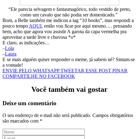
“Ele parecia selvagem e fantasmagórico, todo vestido de preto,
como um cavalo que não podia ser domesticado.”
Bom, a Belle também me indicou a tag “10 books”, mas respondi a
pouco tempo
AQUI
, então vou ficar por aqui mesmo…. pensando
bem, acho que agora vou assistir A garota da capa vermelha pra
aproveitar a tarde livre e chuvosa *o*
E claro, as indicações…
–
Lola
–
Laura
E se mais alguém quiser responder o meme, já sabem né? Sintam-se
a vontade!
ENVIE PELO WHATSAPP
TWEETAR ESSE POST
PINAR
COMPARTILHE NO FACEBOOK
Você também vai gostar
Deixe um comentário
O seu endereço de e-mail não será publicado.
Campos obrigatórios
são marcados com
*