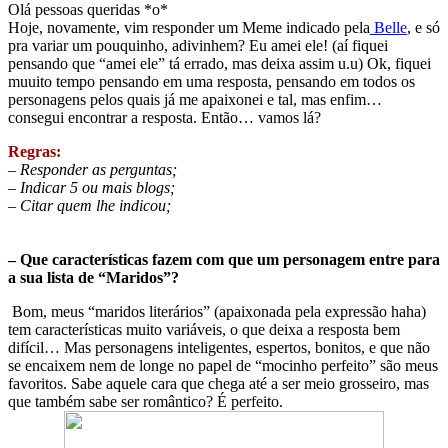
Olá pessoas queridas *o*
Hoje, novamente, vim responder um Meme indicado pela
Belle
, e só
pra variar um pouquinho, adivinhem? Eu amei ele! (aí fiquei
pensando que “amei ele” tá errado, mas deixa assim u.u) Ok, fiquei
muuito tempo pensando em uma resposta, pensando em todos os
personagens pelos quais já me apaixonei e tal, mas enfim…
consegui encontrar a resposta. Então… vamos lá?
Regras:
– Responder as perguntas;
– Indicar 5 ou mais blogs;
– Citar quem lhe indicou;
– Que características fazem com que um personagem entre para
a sua lista de “Maridos”?
Bom, meus “maridos literários” (apaixonada pela expressão haha)
tem características muito variáveis, o que deixa a resposta bem
difícil… Mas personagens inteligentes, espertos, bonitos, e que não
se encaixem nem de longe no papel de “mocinho perfeito” são meus
favoritos. Sabe aquele cara que chega até a ser meio grosseiro, mas
que também sabe ser romântico? É perfeito.