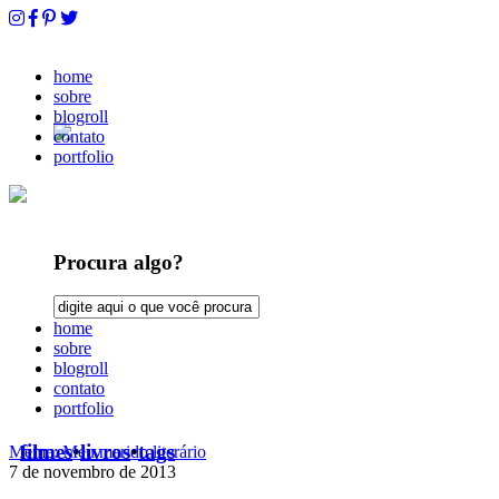
home
sobre
blogroll
contato
portfolio
Procura algo?
home
sobre
blogroll
contato
portfolio
filmes
•
livros
•
tags
Meme: Meu marido literário
7 de novembro de 2013