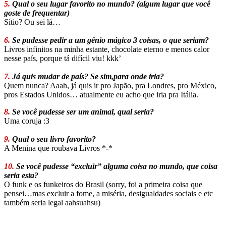
5.
Qual o seu lugar favorito no mundo? (algum lugar que você
goste de frequentar)
Sítio? Ou sei lá…
6.
Se pudesse pedir a um gênio mágico 3 coisas, o que seriam?
Livros infinitos na minha estante, chocolate eterno e menos calor
nesse país, porque tá difícil viu! kkk’
7.
Já quis mudar de país? Se sim,para onde iria?
Quem nunca? Aaah, já quis ir pro Japão, pra Londres, pro México,
pros Estados Unidos… atualmente eu acho que iria pra Itália.
8.
Se você pudesse ser um animal, qual seria?
Uma coruja :3
9.
Qual o seu livro favorito?
A Menina que roubava Livros *-*
10.
Se você pudesse “excluir” alguma coisa no mundo, que coisa
seria esta?
O funk e os funkeiros do Brasil (sorry, foi a primeira coisa que
pensei…mas excluir a fome, a miséria, desigualdades sociais e etc
também seria legal aahsuahsu)