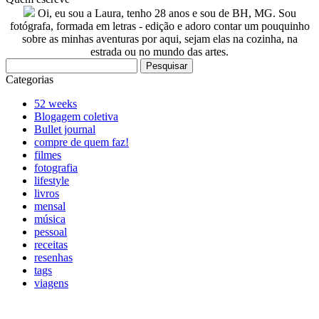
Oi, eu sou a Laura, tenho 28 anos e sou de BH, MG. Sou
fotógrafa, formada em letras - edição e adoro contar um pouquinho
sobre as minhas aventuras por aqui, sejam elas na cozinha, na
estrada ou no mundo das artes.
Pesquisar
por:
Categorias
52 weeks
Blogagem coletiva
Bullet journal
compre de quem faz!
filmes
fotografia
lifestyle
livros
mensal
música
pessoal
receitas
resenhas
tags
viagens