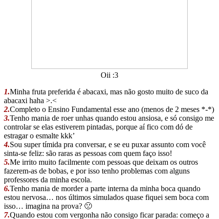
Oii :3
1.
Minha fruta preferida é abacaxi, mas não gosto muito de suco da
abacaxi haha >.<
2.
Completo o Ensino Fundamental esse ano (menos de 2 meses *-*)
3.
Tenho mania de roer unhas quando estou ansiosa, e só consigo me
controlar se elas estiverem pintadas, porque aí fico com dó de
estragar o esmalte kkk’
4.
Sou super tímida pra conversar, e se eu puxar assunto com você
sinta-se feliz: são raras as pessoas com quem faço isso!
5.
Me irrito muito facilmente com pessoas que deixam os outros
fazerem-as de bobas, e por isso tenho problemas com alguns
professores da minha escola.
6.
Tenho mania de morder a parte interna da minha boca quando
estou nervosa… nos últimos simulados quase fiquei sem boca com
isso… imagina na prova? 🙁
7.
Quando estou com vergonha não consigo ficar parada: começo a