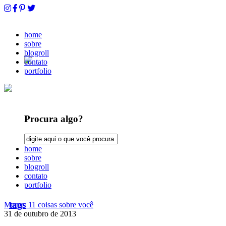
home
sobre
blogroll
contato
portfolio
Procura algo?
home
sobre
blogroll
contato
portfolio
tags
Meme: 11 coisas sobre você
31 de outubro de 2013