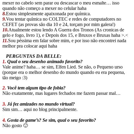
mexer no cabelo sem parar ou descascar o meu esmalte… isso
quando não começo a mexer no celular haha
8.
Estou simplesmente apaixonada por química.
9.
Vou tentar química no COLTEC e redes de computadores no
CEFET (as provas são dia 10 e 24, torçam por mim galera!)
10.
Atualmente estou lendo A Guerra dos Tronos (As cronicas de
gelo e fogo, livro 1), e Depois dos 15, e Bruxos e Bruxas haha >.<
11.
Sou péssima em falar sobre mim, e por isso não encontrei nada
melhor pra colocar aqui haha
PERGUNTAS DA BELLE:
1.
Qual o seu desenho animado favorito?
Vale anime? haha… se sim, Elfen Lied. Se não, o Pequeno urso
(porque era o melhor desenho do mundo quando eu era pequena,
tão meigo :3)
2.
Você tem algum tipo de fobia?
Não exatamente, mas lugares fechados me fazem passar mal…
3.
Já fez amizades no mundo virtual?
Sim sim… aqui no blog principalmente.
4.
Gosta de game’s? Se sim, qual o seu favorito?
Não gosto 🙂