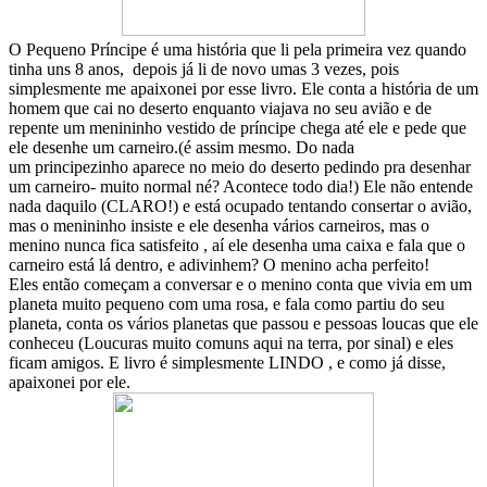
O Pequeno Príncipe é uma história que li pela primeira vez quando
tinha uns 8 anos, depois já li de novo umas 3 vezes, pois
simplesmente me apaixonei por esse livro. Ele conta a história de um
homem que cai no deserto enquanto viajava no seu avião e de
repente um menininho vestido de príncipe chega até ele e pede que
ele desenhe um carneiro.(é assim mesmo. Do nada
um principezinho aparece no meio do deserto pedindo pra desenhar
um carneiro- muito normal né? Acontece todo dia!) Ele não entende
nada daquilo (CLARO!) e está ocupado tentando consertar o avião,
mas o menininho insiste e ele desenha vários carneiros, mas o
menino nunca fica satisfeito , aí ele desenha uma caixa e fala que o
carneiro está lá dentro, e adivinhem? O menino acha perfeito!
Eles então começam a conversar e o menino conta que vivia em um
planeta muito pequeno com uma rosa, e fala como partiu do seu
planeta, conta os vários planetas que passou e pessoas loucas que ele
conheceu (Loucuras muito comuns aqui na terra, por sinal) e eles
ficam amigos. E livro é simplesmente LINDO , e como já disse,
apaixonei por ele.