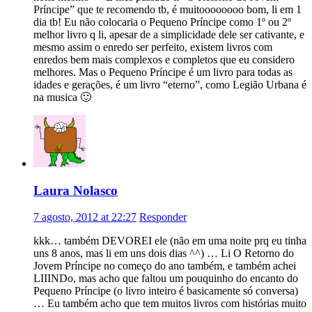
Príncipe” que te recomendo tb, é muitoooooooo bom, li em 1
dia tb! Eu não colocaria o Pequeno Príncipe como 1º ou 2º
melhor livro q li, apesar de a simplicidade dele ser cativante, e
mesmo assim o enredo ser perfeito, existem livros com
enredos bem mais complexos e completos que eu considero
melhores. Mas o Pequeno Príncipe é um livro para todas as
idades e gerações, é um livro “eterno”, como Legião Urbana é
na musica 🙂
Laura Nolasco
7 agosto, 2012 at 22:27
Responder
kkk… também DEVOREI ele (não em uma noite prq eu tinha
uns 8 anos, mas li em uns dois dias ^^) … Li O Retorno do
Jovem Príncipe no começo do ano também, e também achei
LIIINDo, mas acho que faltou um pouquinho do encanto do
Pequeno Príncipe (o livro inteiro é basicamente só conversa)
… Eu também acho que tem muitos livros com histórias muito