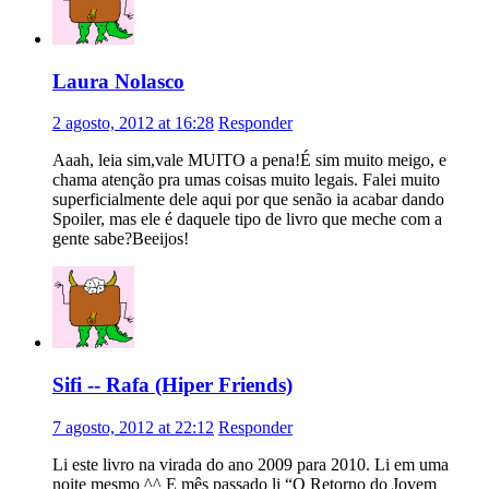
Laura Nolasco
2 agosto, 2012 at 16:28
Responder
Aaah, leia sim,vale MUITO a pena!É sim muito meigo, e
chama atenção pra umas coisas muito legais. Falei muito
superficialmente dele aqui por que senão ia acabar dando
Spoiler, mas ele é daquele tipo de livro que meche com a
gente sabe?Beeijos!
Sifi -- Rafa (Hiper Friends)
7 agosto, 2012 at 22:12
Responder
Li este livro na virada do ano 2009 para 2010. Li em uma
noite mesmo ^^ E mês passado li “O Retorno do Jovem