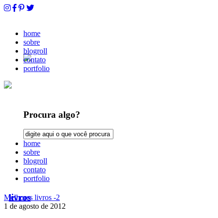
home
sobre
blogroll
contato
portfolio
Procura algo?
home
sobre
blogroll
contato
portfolio
livros
Melhores livros -2
1 de agosto de 2012