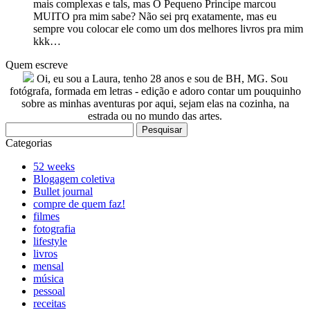
mais complexas e tals, mas O Pequeno Principe marcou
MUITO pra mim sabe? Não sei prq exatamente, mas eu
sempre vou colocar ele como um dos melhores livros pra mim
kkk…
Quem escreve
Oi, eu sou a Laura, tenho 28 anos e sou de BH, MG. Sou
fotógrafa, formada em letras - edição e adoro contar um pouquinho
sobre as minhas aventuras por aqui, sejam elas na cozinha, na
estrada ou no mundo das artes.
Pesquisar
por:
Categorias
52 weeks
Blogagem coletiva
Bullet journal
compre de quem faz!
filmes
fotografia
lifestyle
livros
mensal
música
pessoal
receitas