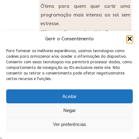
Ótimo para quem quer curtir uma
programação mais intensa ao sol sem
estresse.
*Mas e os fungos e bactérias?
Gerir o Consentimento
O calor realmente propicia a
proliferação de fungos e bactérias. E
Para fornecer as melhores experiências, usamos tecnologias como
cookies para armazenar e/ou aceder a informações do dispositivo.
você pode até pensar que introduzir
Consentir com essas tecnologias nos permitirá processar dados, como
um objeto no seu canal vaginal
comportamento de navegação ou IDs exclusivos neste site. Não
consentir ou retirar o consentimento pode afetar negativamante
aumentaria os riscos de doença, mas
certos recursos e funções.
essa não é uma verdade. “Se bem
higienizado, o silicone [medicinal
Aceitar
flexível, material de que o coletor é
Negar
feito] não causa problemas. E a
limpeza deve ser cuidadosa sempre”,
Ver preferências
aconselha Cristina. Confira como fazer
a manutenção do seu a seguir: