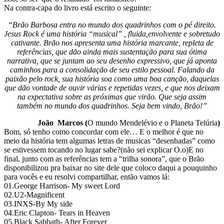
Na contra-capa do livro está escrito o seguinte:
“Brão Barbosa entra no mundo dos quadrinhos com o pé direito.
Jesus Rock é uma história “musical” , fluida,envolvente e sobretudo
cativante. Brão nos apresenta uma história marcante, repleta de
referências, que dão ainda mais sustentação para sua ótima
narrativa, que se juntam ao seu desenho expressivo, que já aponta
caminhos para a consolidação de seu estilo pessoal. Falando da
paixão pelo rock, sua história soa como uma boa canção, daquelas
que dão vontade de ouvir várias e repetidas vezes, e que nos deixam
na expectativa sobre as próximas que virão. Que seja assim
também no mundo dos quadrinhos. Seja bem vindo, Brão!”
João Marcos (
O mundo Mendelévio e o Planeta Telúria
)
Bom, só tenho como concordar com ele… E o melhor é que no
meio da história tem algumas letras de musicas “desenhadas” como
se estivessem tocando no lugar sabe?(não sei explicar O.o)E no
final, junto com as referências tem a “trilha sonora”, que o Brão
disponibilizou pra baixar no site dele que coloco daqui a pouquinho
para vocês e eu resolvi compartilhar, então vamos lá:
01.George Harrison- My sweet Lord
02.U2-Magnificent
03.INXS-By My side
04.Eric Clapton- Tears in Heaven
05.Black Sabbath- After Forever