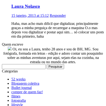
Laura Nolasco
15 janeiro, 2013 at 15:12
Responder
Haha, mas acho mais dificil que digitalizar, principalmente
graças a minha preguiça de recarregar a maquina O.o mas
depois vou digitalizar e postar aqui sim… só colocar uns posts
em dia primeiro, haha
Quem escreve
Oi, eu sou a Laura, tenho 28 anos e sou de BH, MG. Sou
fotógrafa, formada em letras - edição e adoro contar um pouquinho
sobre as minhas aventuras por aqui, sejam elas na cozinha, na
estrada ou no mundo das artes.
Pesquisar
por:
Categorias
52 weeks
Blogagem coletiva
Bullet journal
compre de quem faz!
filmes
fotografia
lifestyle