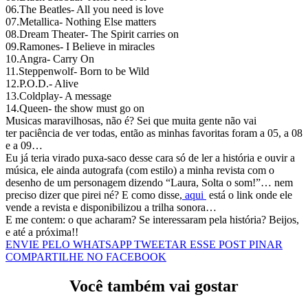
06.The Beatles- All you need is love
07.Metallica- Nothing Else matters
08.Dream Theater- The Spirit carries on
09.Ramones- I Believe in miracles
10.Angra- Carry On
11.Steppenwolf- Born to be Wild
12.P.O.D.- Alive
13.Coldplay- A message
14.Queen- the show must go on
Musicas maravilhosas, não é? Sei que muita gente não vai
ter paciência de ver todas, então as minhas favoritas foram a 05, a 08
e a 09…
Eu já teria virado puxa-saco desse cara só de ler a história e ouvir a
música, ele ainda autografa (com estilo) a minha revista com o
desenho de um personagem dizendo “Laura, Solta o som!”… nem
preciso dizer que pirei né? E como disse,
aqui
está o link onde ele
vende a revista e disponibilizou a trilha sonora…
E me contem: o que acharam? Se interessaram pela história? Beijos,
e até a próxima!!
ENVIE PELO WHATSAPP
TWEETAR ESSE POST
PINAR
COMPARTILHE NO FACEBOOK
Você também vai gostar