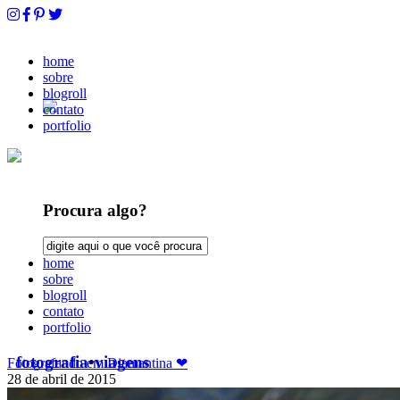
home
sobre
blogroll
contato
portfolio
Procura algo?
home
sobre
blogroll
contato
portfolio
fotografia
•
viagens
Fotografando em Diamantina ❤
28 de abril de 2015