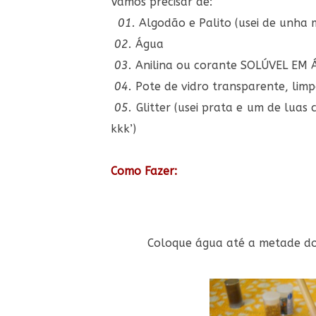
Vamos precisar de:
01.
Algodão e Palito (usei de unha
02.
Água
03.
Anilina ou corante SOLÚVEL EM
04.
Pote de vidro transparente, li
05.
Glitter (usei prata e um de luas 
kkk’)
Como Fazer:
Coloque água até a metade d