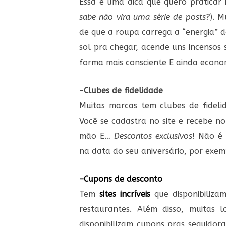
Essa é uma dica que quero praticar 
sabe não vira uma série de posts?
). 
de que a roupa carrega a “energia” d
sol pra chegar, acende uns incensos 
forma mais consciente E ainda econo
-Clubes de fidelidade
Muitas marcas tem clubes de fidel
Você se cadastra no site e recebe n
mão E…
Descontos exclusivos
! Não é 
na data do seu aniversário, por exem
–
Cupons de desconto
Tem
sites incríveis
que disponibilizam
restaurantes. Além disso, muitas 
disponibilizam cupons pras seguidor