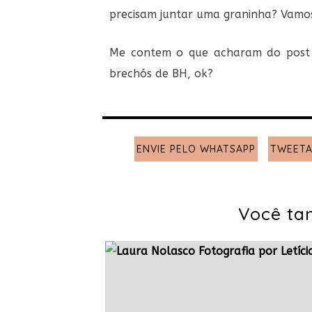
precisam juntar uma graninha? Vamos
Me contem o que acharam do post 
brechós de BH, ok?
ENVIE PELO WHATSAPP
TWEETA
Você ta