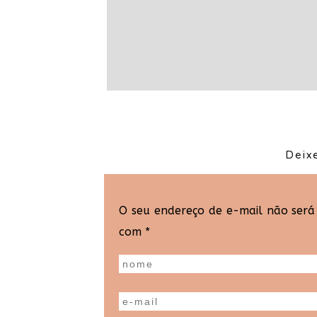
Deix
O seu endereço de e-mail não será
com
*