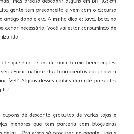
mais, mas preciso descobrir alguns em BH. (
Quem
Muita gente tem preconceito e vem com o discurso
o antigo dono e etc. A minha dica é: lava, bota no
se achar necessário. Você vai estar consumindo de
mizando.
idade que funcionam de uma forma bem simples:
o seu e-mail notícias dos lançamentos em primeira
incrível? Alguns desses clubes dão até presentes
plo!
 cupons de desconto gratuitos de varias lojas e
lojas menores que tem parceria com blogueiras
as delas… Pra essas só procurar no google “loja x