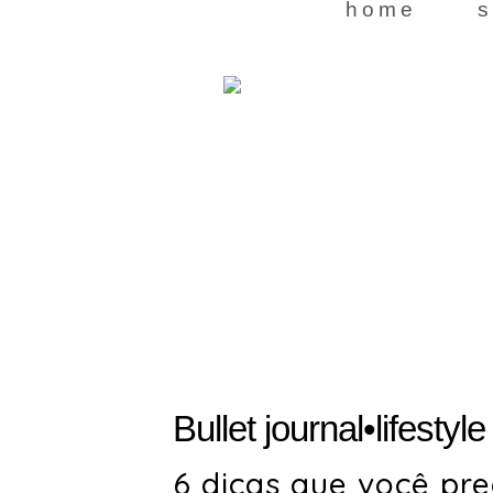
home
s
Bullet journal
•
lifestyle
6 dicas que você pr