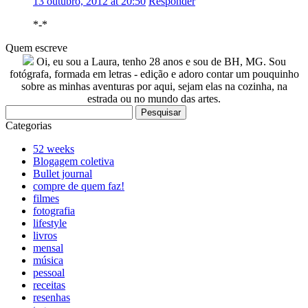
13 outubro, 2012 at 20:50
Responder
*-*
Quem escreve
Oi, eu sou a Laura, tenho 28 anos e sou de BH, MG. Sou
fotógrafa, formada em letras - edição e adoro contar um pouquinho
sobre as minhas aventuras por aqui, sejam elas na cozinha, na
estrada ou no mundo das artes.
Pesquisar
por:
Categorias
52 weeks
Blogagem coletiva
Bullet journal
compre de quem faz!
filmes
fotografia
lifestyle
livros
mensal
música
pessoal
receitas
resenhas