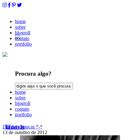
home
sobre
blogroll
contato
portfolio
Procura algo?
home
sobre
blogroll
contato
portfolio
lifestyle
Dia das crianças *-*
13 de outubro de 2012