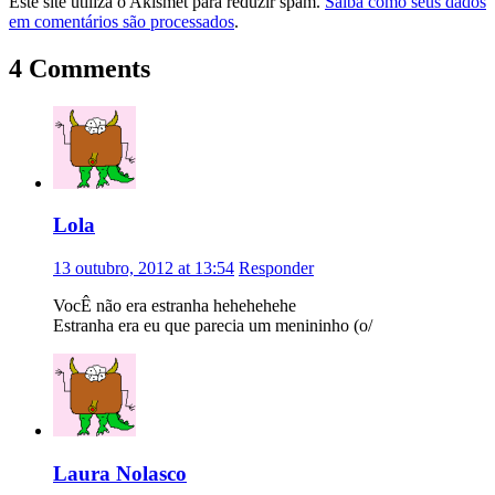
Este site utiliza o Akismet para reduzir spam.
Saiba como seus dados
em comentários são processados
.
4 Comments
Lola
13 outubro, 2012 at 13:54
Responder
VocÊ não era estranha hehehehehe
Estranha era eu que parecia um menininho (o/
Laura Nolasco