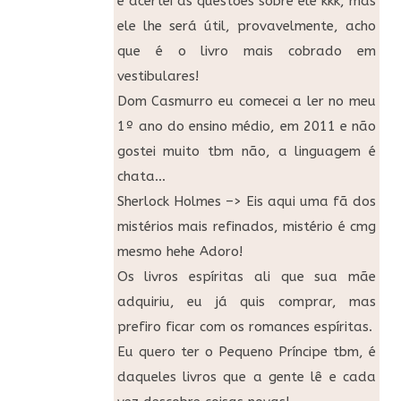
e acertei as questões sobre ele kkk, mas
ele lhe será útil, provavelmente, acho
que é o livro mais cobrado em
vestibulares!
Dom Casmurro eu comecei a ler no meu
1º ano do ensino médio, em 2011 e não
gostei muito tbm não, a linguagem é
chata…
Sherlock Holmes –> Eis aqui uma fã dos
mistérios mais refinados, mistério é cmg
mesmo hehe Adoro!
Os livros espíritas ali que sua mãe
adquiriu, eu já quis comprar, mas
prefiro ficar com os romances espíritas.
Eu quero ter o Pequeno Príncipe tbm, é
daqueles livros que a gente lê e cada