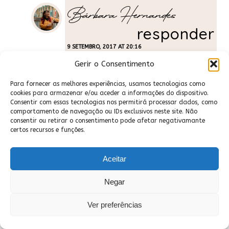
Bárbara Hernandes
responder
9 SETEMBRO, 2017 AT 20:16
Gerir o Consentimento
Laura, amei demais esse post, sério.
Nunca tinha visto nada parecido, achei
Para fornecer as melhores experiências, usamos tecnologias como
cookies para armazenar e/ou aceder a informações do dispositivo.
suuuper original e interessante – com a
Consentir com essas tecnologias nos permitirá processar dados, como
sua permissão, posso um dia fazer
comportamento de navegação ou IDs exclusivos neste site. Não
consentir ou retirar o consentimento pode afetar negativamante
algo parecido (dando os devidos
certos recursos e funções.
créditos, claro)? Achei super legal saber
da sua rotina pelas fotos, e nem sabia
Aceitar
que esse estilo chama flatlay. Seu
Negar
bullet journal parece tão lindo e
organizado, eu comecei um há um
Ver preferências
tempo atrás mas parei, não consegui
me adaptar, talvez não tenha feito