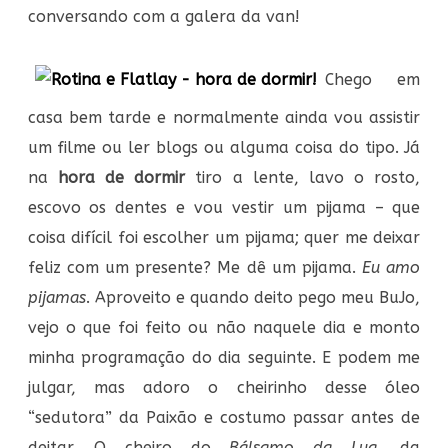
conversando com a galera da van!
Chego em
casa bem tarde e normalmente ainda vou assistir
um filme ou ler blogs ou alguma coisa do tipo. Já
na
hora de dormir
tiro a lente, lavo o rosto,
escovo os dentes e vou vestir um pijama – que
coisa difícil foi escolher um pijama; quer me deixar
feliz com um presente? Me dê um pijama.
Eu amo
pijamas
. Aproveito e quando deito pego meu BuJo,
vejo o que foi feito ou não naquele dia e monto
minha programação do dia seguinte. E podem me
julgar, mas adoro o cheirinho desse óleo
“sedutora” da Paixão e costumo passar antes de
deitar. O cheiro do
Bálsamo da Lua
, da