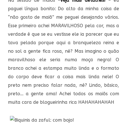
Na sessão de maiôs –
veja mais detalhes!
– eu
paguei língua bonito: Do alto da minha coisa de
“não gosto de maiô” me peguei desejando vários.
Esse primeiro achei MARAVILHOSO pela cor, mas a
verdade é que se eu vestisse ele ia parecer que eu
tava pelada porque aqui a branqueleza reina e
no sol a gente fica rosa, né? Mas imagino o quão
maravilhoso ele seria numa moça negra! O
branco achei a estampa muito linda e o formato
do corpo deve ficar a coisa mais linda nele! O
preto nem preciso falar nada, né? Lindo, básico,
preto… a gente ama! Achei todos os maiôs com
muita cara de blogueirinha rica HAHAHAHAHAH