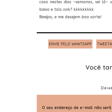
caso nestes dias ~semanas, sei lá~
baixo e tals ook? kkkkkkkkk
Beeijos, e me desejem boa sorte!
ENVIE PELO WHATSAPP
TWEETA
Você ta
Deix
O seu endereço de e-mail não será