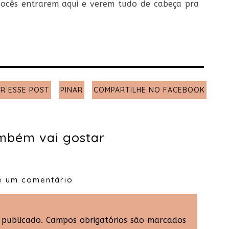
 vocês entrarem aqui e verem tudo de cabeça pra
R ESSE POST
PINAR
COMPARTILHE NO FACEBOOK
mbém vai gostar
e um comentário
 publicado.
Campos obrigatórios são marcados