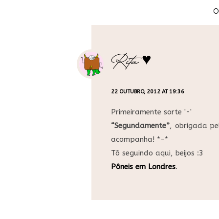
O
Rita ♥
22 OUTUBRO, 2012 AT 19:36
Primeiramente sorte '-'
“Segundamente”
, obrigada p
acompanha! *-*
Tô seguindo aqui, beijos :3
Pôneis em Londres
.