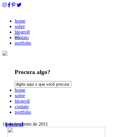
home
sobre
blogroll
contato
portfolio
Procura algo?
home
sobre
blogroll
contato
portfolio
pessoal
18 de fevereiro de 2011