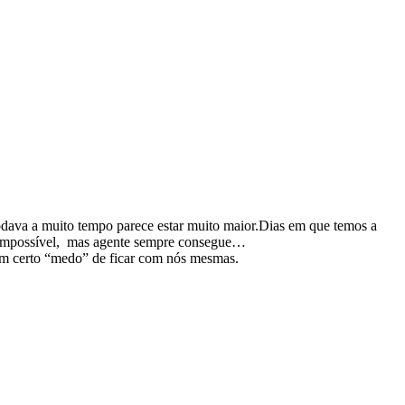
ava a muito tempo parece estar muito maior.
Dias em que temos a
r impossível, mas agente sempre consegue…
um certo “medo” de ficar com nós mesmas.