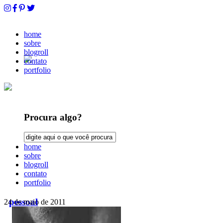
home
sobre
blogroll
contato
portfolio
Procura algo?
home
sobre
blogroll
contato
portfolio
pessoal
24 de maio de 2011