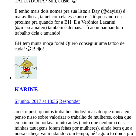
TATUADORA? Sim, existe. 😛
E tenho mais dois nomes pra sua lista: a Day (@dayisis) é
maravilhosa, tatuei com ela esse ano e já tô pensando na
próxima pra quando for a BH. E a Verônica Lazarini
(@misscamafeu) também é demais. Tô acompanhando o
trabalho dela e amando!
BH tem muita moça foda! Quero conseguir uma tattoo de
cada! 🙂 Beijo!
KARINE
6 junho, 2017 at 18:36
Responder
amei o post, quantos trabalhos lindos! mais do que nunca eu
penso nisso sobre valorizar o trabalho de mulheres, coisa que
eu não me importava muito antes (tanto que nenhuma das
minhas tatuagens foram feitas por mulheres). ainda bem que a
nossa cabeça vai mudando com tempo, né? agora to doida pra