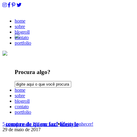
home
sobre
blogroll
contato
portfolio
Procura algo?
home
sobre
blogroll
contato
portfolio
compre de quem faz!
•
lifestyle
5 tatuadoras de BH que você precisa conhecer!
29 de maio de 2017