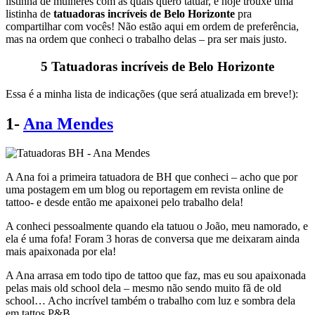
listinha de mulheres com as quais quero tatuar, e hoje trouxe uma
listinha de
tatuadoras incríveis de Belo Horizonte
pra
compartilhar com vocês! Não estão aqui em ordem de preferência,
mas na ordem que conheci o trabalho delas – pra ser mais justo.
5 Tatuadoras incríveis de Belo Horizonte
Essa é a minha lista de indicações (que será atualizada em breve!):
1-
Ana Mendes
A Ana foi a primeira tatuadora de BH que conheci – acho que por
uma postagem em um blog ou reportagem em revista online de
tattoo- e desde então me apaixonei pelo trabalho dela!
A conheci pessoalmente quando ela tatuou o João, meu namorado, e
ela é uma fofa! Foram 3 horas de conversa que me deixaram ainda
mais apaixonada por ela!
A Ana arrasa em todo tipo de tattoo que faz, mas eu sou apaixonada
pelas mais old school dela – mesmo não sendo muito fã de old
school… Acho incrível também o trabalho com luz e sombra dela
em tattos P&B.