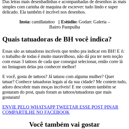
Das letras mais desenhadinhas e acompanhadas de desenhos às mais
simples com carinha de maquina de escrever: tudo lindo e super
delicado. Ela também é incrível nos desenhos.
Insta:
camillatattoo ||
Estúdio:
Godarc Galeria –
Bairro Pampulha
Quais tatuadoras de BH você indica?
Essas são as tatuadoras incríveis que tenho pra indicar em BH! E ó:
o trabalho de todas é muito maravilhoso, não dá pra ter nem noção
com essas 3 tattoos de cada que consegui selecionar, então corre lá
no Instagram delas pra conhecer melhor!
E você, gosta de tattoos? Já tatuou com alguma mulher? Quer
tatuar? Conhece tatuadoras legais aí da sua cidade? Me contem tudo,
adoro descobrir mais moças incríveis! E me contem também se
gostaram do post, quais foram as tattoos/tatuadoras que mais
gostaram!
ENVIE PELO WHATSAPP
TWEETAR ESSE POST
PINAR
COMPARTILHE NO FACEBOOK
Você também vai gostar