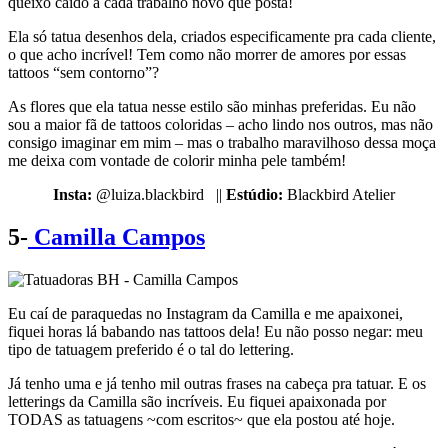
queixo caído a cada trabalho novo que posta!
Ela só tatua desenhos dela, criados especificamente pra cada cliente,
o que acho incrível! Tem como não morrer de amores por essas
tattoos “sem contorno”?
As flores que ela tatua nesse estilo são minhas preferidas. Eu não
sou a maior fã de tattoos coloridas – acho lindo nos outros, mas não
consigo imaginar em mim – mas o trabalho maravilhoso dessa moça
me deixa com vontade de colorir minha pele também!
Insta:
@luiza.blackbird ||
Estúdio:
Blackbird Atelier
5-
Camilla Campos
Eu caí de paraquedas no Instagram da Camilla e me apaixonei,
fiquei horas lá babando nas tattoos dela! Eu não posso negar: meu
tipo de tatuagem preferido é o tal do lettering.
Já tenho uma e já tenho mil outras frases na cabeça pra tatuar. E os
letterings da Camilla são incríveis. Eu fiquei apaixonada por
TODAS as tatuagens ~com escritos~ que ela postou até hoje.