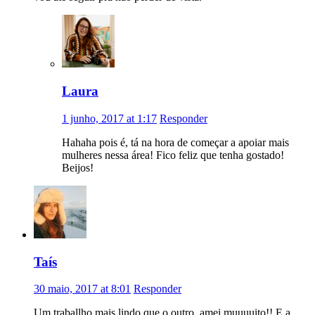
Laura
1 junho, 2017 at 1:17
Responder
Hahaha pois é, tá na hora de começar a apoiar mais
mulheres nessa área! Fico feliz que tenha gostado!
Beijos!
Taís
30 maio, 2017 at 8:01
Responder
Um traballho mais lindo que o outro, amei muuuuito!! E a