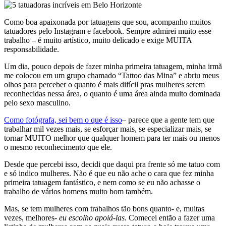
Como boa apaixonada por tatuagens que sou, acompanho muitos
tatuadores pelo Instagram e facebook. Sempre admirei muito esse
trabalho – é muito artístico, muito delicado e exige MUITA
responsabilidade.
Um dia, pouco depois de fazer minha primeira tatuagem, minha irmã
me colocou em um grupo chamado “Tattoo das Mina” e abriu meus
olhos para perceber o quanto é mais difícil pras mulheres serem
reconhecidas nessa área, o quanto é uma área ainda muito dominada
pelo sexo masculino.
Como fotógrafa, sei bem o que é isso
– parece que a gente tem que
trabalhar mil vezes mais, se esforçar mais, se especializar mais, se
tornar MUITO melhor que qualquer homem para ter mais ou menos
o mesmo reconhecimento que ele.
Desde que percebi isso, decidi que daqui pra frente só me tatuo com
e só indico mulheres. Não é que eu não ache o cara que fez minha
primeira tatuagem fantástico, e nem como se eu não achasse o
trabalho de vários homens muito bom também.
Mas, se tem mulheres com trabalhos tão bons quanto- e, muitas
vezes, melhores-
eu escolho apoiá-las
. Comecei então a fazer uma