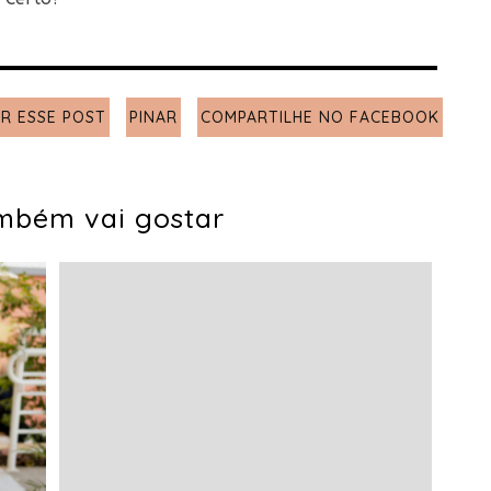
R ESSE POST
PINAR
COMPARTILHE NO FACEBOOK
mbém vai gostar