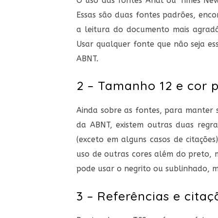
O uso das fontes
Arial
ou
Times Ne
Essas são duas fontes padrões, enco
a leitura do documento mais agrad
Usar qualquer fonte que não seja ess
ABNT.
2 – Tamanho 12 e cor 
Ainda sobre as fontes, para manter
da ABNT, existem outras duas regr
(exceto em alguns casos de citaçõe
uso de outras cores além do preto, 
pode usar o negrito ou sublinhado, m
3 – Referências e citaç