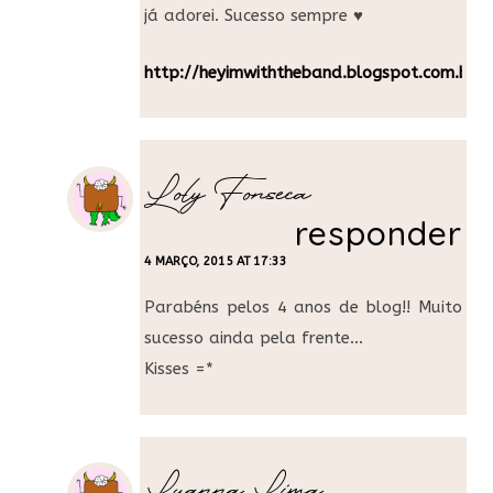
já adorei. Sucesso sempre ♥
http://heyimwiththeband.blogspot.com.br/
Loly Fonseca
responder
4 MARÇO, 2015 AT 17:33
Parabéns pelos 4 anos de blog!! Muito
sucesso ainda pela frente…
Kisses =*
Luanna Lima