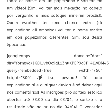
todos os nomes em um papelzinho e sortear em
um vídeo! (Sim, vai ter mais mexeção no cabelo
por vergonha e mais sotaque mineirim procês!).
Quem escolher ter uma chance extra (tá
explicadinho ali embaixo) vai ter o nome escrito
em dois papeizinhos diferentes! Sim, sou dessa
época u.u.
[googleapps domain=”docs”
dir=”forms/d/1Q3LJvbQc9dL1ZhuKPEP9q0P_4LWDM4
query=”embedded=true” width=”760″
height=”500″ /]É isso, pessoal! Tá tudo
explicadinho aí e qualquer duvida é só deixar aqui
nos comentários! As inscrições pro sorteio estarão
abertas até 23:00 do dia 03/04, o sorteio e o
resultado vão ao ar no dia 04/04! O vencedor