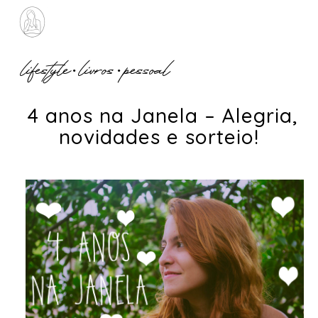
lifestyle
•
livros
•
pessoal
4 anos na Janela – Alegria,
novidades e sorteio!