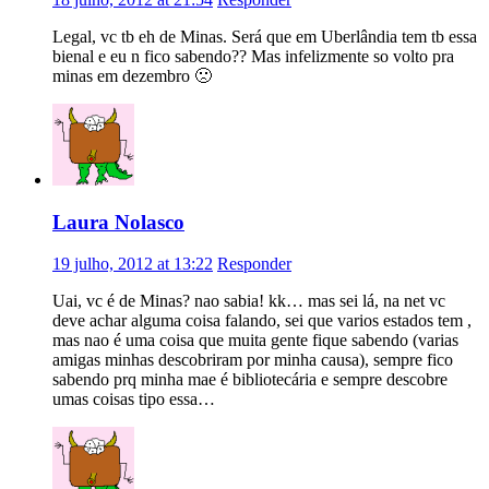
Legal, vc tb eh de Minas. Será que em Uberlândia tem tb essa
bienal e eu n fico sabendo?? Mas infelizmente so volto pra
minas em dezembro 🙁
Laura Nolasco
19 julho, 2012 at 13:22
Responder
Uai, vc é de Minas? nao sabia! kk… mas sei lá, na net vc
deve achar alguma coisa falando, sei que varios estados tem ,
mas nao é uma coisa que muita gente fique sabendo (varias
amigas minhas descobriram por minha causa), sempre fico
sabendo prq minha mae é bibliotecária e sempre descobre
umas coisas tipo essa…