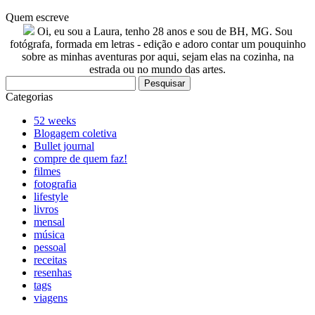
Quem escreve
Oi, eu sou a Laura, tenho 28 anos e sou de BH, MG. Sou
fotógrafa, formada em letras - edição e adoro contar um pouquinho
sobre as minhas aventuras por aqui, sejam elas na cozinha, na
estrada ou no mundo das artes.
Pesquisar
por:
Categorias
52 weeks
Blogagem coletiva
Bullet journal
compre de quem faz!
filmes
fotografia
lifestyle
livros
mensal
música
pessoal
receitas
resenhas
tags
viagens