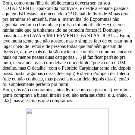
Bom, como uma filha de bibliotecária deveria ser, eu sou
TOTALMENTE apaixonada por livros, e desde a semana passada
aqui em BH estava acontecendo a 2ª Bienal do livro de Minas (era
pra terminar só amanhã, mas a ‘maravilha’ do Expominas não
aguenta nem uma chuvinha,e por isso foi interditado ¬ ¬) e eu e
minha mãe que já tínhamos ido na primeira fomos lá Domingo
passado… ESTAVA SIMPLESMENTE FANTÁSTICA! … Bom,
teve muita gente que não gostou, mas o simples fato de eu estar num
lugar cheio de livros e de pessoas fodas que também gostam de
livros (é, o que mais da lá são rockeiros e nerds, e como me encaixo
mais ou menos nessas duas categorias… ) já faz ficar perfeito pra
mim, e eu ainda assisti um debate com o titulo “poesia não é UM
detalhe, mas O detalhe” com o Fabrício Carpinejar (amo ele, depois
posso postar algumas coisas dele aqui) Roberto Pompeu de Toledo
(que eu não conhecia, mas passei a gostar dele depois disso), então
foi simplesmente perfeito pra mim!
Bom, nós não compramos tantos livros como eu gostaria (por mim a
gente comprava a bienal inteira e eu não taria satisfeita u.u, então…
kkk) mas aí estão os que compramos: