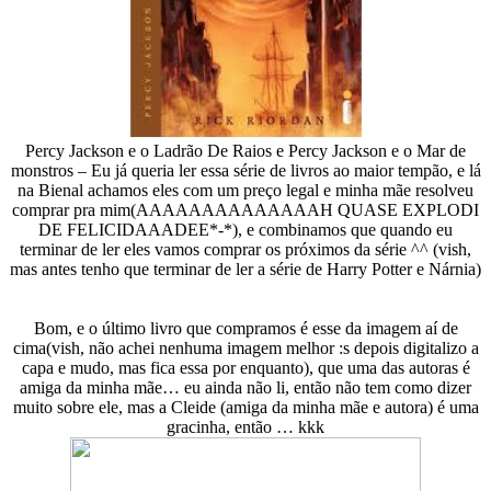
Percy Jackson e o Ladrão De Raios e Percy Jackson e o Mar de
monstros – Eu já queria ler essa série de livros ao maior tempão, e lá
na Bienal achamos eles com um preço legal e minha mãe resolveu
comprar pra mim(AAAAAAAAAAAAAAH QUASE EXPLODI
DE FELICIDAAADEE*-*), e combinamos que quando eu
terminar de ler eles vamos comprar os próximos da série ^^ (vish,
mas antes tenho que terminar de ler a série de Harry Potter e Nárnia)
Bom, e o último livro que compramos é esse da imagem aí de
cima(vish, não achei nenhuma imagem melhor :s depois digitalizo a
capa e mudo, mas fica essa por enquanto), que uma das autoras é
amiga da minha mãe… eu ainda não li, então não tem como dizer
muito sobre ele, mas a Cleide (amiga da minha mãe e autora) é uma
gracinha, então … kkk