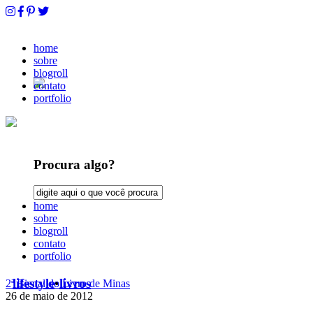
home
sobre
blogroll
contato
portfolio
Procura algo?
home
sobre
blogroll
contato
portfolio
lifestyle
•
livros
2ª Bienal do Livro de Minas
26 de maio de 2012