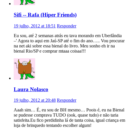
Sifi -- Rafa (Hiper Friends)
19 julho, 2012 at 18:51
Responder
Eu sou, até 2 semanas atrás eu tava morando em Uberlândia
–' Agora to aqui em Jaú-SP até o fim do ano….. Vou procurar
na net aki sobre essa bienal do livro. Meu sonho eh ir na
bienal Rio/SP e comprar mtaaa coisaa!!!
Laura Nolasco
19 julho, 2012 at 20:48
Responder
Aaah sim… É, eu sou de BH mesmo… Poois é, eu na Bienal
se pudesse comprava TUDO (ook, quase tudo) e não taria
satisfeita.Eu fico perdidinha lá de tanta coisa, igual criança em
loja de brinquedo tentando escolher algum!