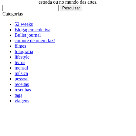
estrada ou no mundo das artes.
Pesquisar
por:
Categorias
52 weeks
Blogagem coletiva
Bullet journal
compre de quem faz!
filmes
fotografia
lifestyle
livros
mensal
música
pessoal
receitas
resenhas
tags
viagens