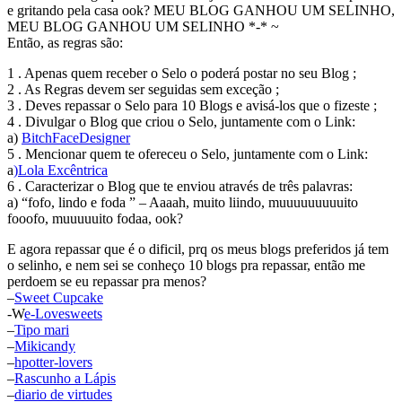
e gritando pela casa ook? MEU BLOG GANHOU UM SELINHO,
MEU BLOG GANHOU UM SELINHO *-* ~
Então, as regras são:
1 . Apenas quem receber o Selo o poderá postar no seu Blog ;
2 . As Regras devem ser seguidas sem exceção ;
3 . Deves repassar o Selo para 10 Blogs e avisá-los que o fizeste ;
4 . Divulgar o Blog que criou o Selo, juntamente com o Link:
a)
BitchFaceDesigner
5 . Mencionar quem te ofereceu o Selo, juntamente com o Link:
a
)Lola Excêntrica
6 . Caracterizar o Blog que te enviou através de três palavras:
a) “fofo, lindo e foda ” – Aaaah, muito liindo, muuuuuuuuuito
fooofo, muuuuuito fodaa, ook?
E agora repassar que é o dificil, prq os meus blogs preferidos já tem
o selinho, e nem sei se conheço 10 blogs pra repassar, então me
perdoem se eu repassar pra menos?
–
Sweet Cupcake
-W
e-Lovesweets
–
Tipo mari
–
Mikicandy
–
hpotter-lovers
–
Rascunho a Lápis
–
diario de virtudes