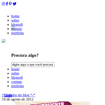
home
sobre
blogroll
contato
portfolio
Procura algo?
home
sobre
blogroll
contato
portfolio
tags
1º Selinho do blog *-*
19 de agosto de 2012